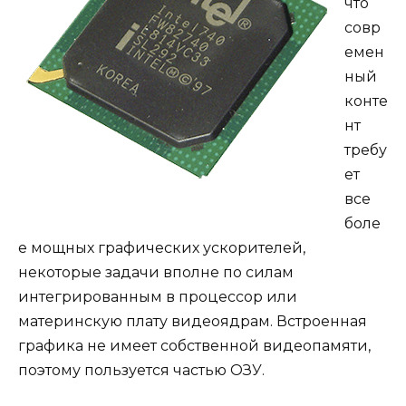
что
совр
емен
ный
конте
нт
требу
ет
все
боле
е мощных графических ускорителей,
некоторые задачи вполне по силам
интегрированным в процессор или
материнскую плату видеоядрам. Встроенная
графика не имеет собственной видеопамяти,
поэтому пользуется частью ОЗУ.