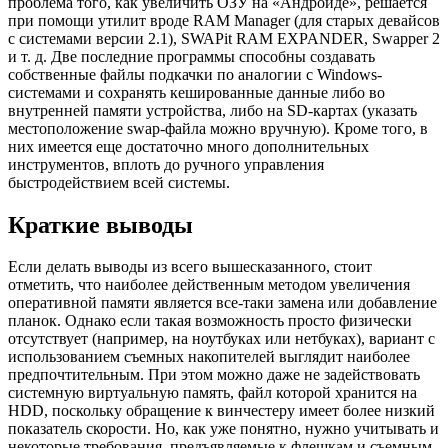
проблема того, как увеличить ОЗУ на «Андроиде», решается
при помощи утилит вроде RAM Manager (для старых девайсов
с системами версии 2.1), SWAPit RAM EXPANDER, Swapper 2
и т. д. Две последние программы способны создавать
собственные файлы подкачки по аналогии с Windows-
системами и сохранять кешированные данные либо во
внутренней памяти устройства, либо на SD-картах (указать
местоположение swap-файла можно вручную). Кроме того, в
них имеется еще достаточно много дополнительных
инструментов, вплоть до ручного управления
быстродействием всей системы.
Краткие выводы
Если делать выводы из всего вышесказанного, стоит
отметить, что наиболее действенным методом увеличения
оперативной памяти является все-таки замена или добавление
планок. Однако если такая возможность просто физически
отсутствует (например, на ноутбуках или нетбуках), вариант с
использованием съемных накопителей выглядит наиболее
предпочтительным. При этом можно даже не задействовать
системную виртуальную память, файл которой хранится на
HDD, поскольку обращение к винчестеру имеет более низкий
показатель скорости. Но, как уже понятно, нужно учитывать и
некоторые требования, предъявляемые к флешкам и съемным