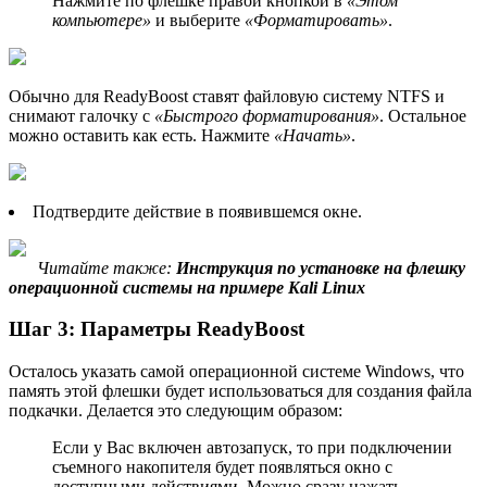
Нажмите по флешке правой кнопкой в
«Этом
компьютере»
и выберите
«Форматировать»
.
Обычно для ReadyBoost ставят файловую систему NTFS и
снимают галочку с
«Быстрого форматирования»
. Остальное
можно оставить как есть. Нажмите
«Начать»
.
Подтвердите действие в появившемся окне.
Читайте также:
Инструкция по установке на флешку
операционной системы на примере Kali Linux
Шаг 3: Параметры ReadyBoost
Осталось указать самой операционной системе Windows, что
память этой флешки будет использоваться для создания файла
подкачки. Делается это следующим образом:
Если у Вас включен автозапуск, то при подключении
съемного накопителя будет появляться окно с
доступными действиями. Можно сразу нажать