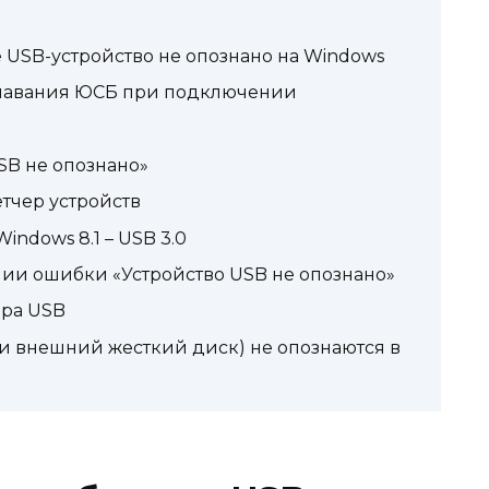
 USB-устройство не опознано на Windows
знавания ЮСБ при подключении
USB не опознано»
тчер устройств
indows 8.1 – USB 3.0
ии ошибки «Устройство USB не опознано»
ера USB
ли внешний жесткий диск) не опознаются в