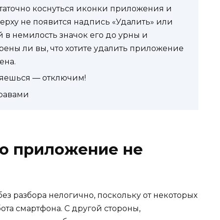
) достаточно коснуться иконки приложения и
сверху не появится надпись «Удалить» или
 в немилость значок его до урны и
ерены ли вы, что хотите удалить приложение
ена.
ляешься — отключим!
правами
то приложение не
ез разбора нелогично, поскольку от некоторых
ота смартфона. С другой стороны,