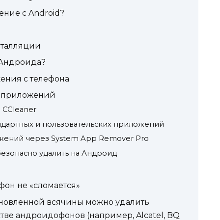
ние с Android?
сталляции
 Андроида?
ения с телефона
р приложений
 CCleaner
андартных и пользовательских приложений
жений через System App Remover Pro
езопасно удалить на Андроид
фон не «сломается»
новленной всячины можно удалить
тве андроидофонов (например, Alcatel, BQ