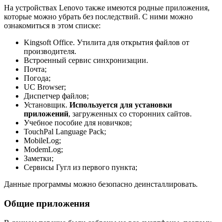
На устройствах Lenovo также имеются родные приложения,
которые можно убрать без последствий. С ними можно
ознакомиться в этом списке:
Kingsoft Office. Утилита для открытия файлов от
производителя.
Встроенный сервис синхронизации.
Почта;
Погода;
UC Browser;
Диспетчер файлов;
Установщик.
Используется для установки
приложений
, загруженных со сторонних сайтов.
Учебное пособие для новичков;
TouchPal Language Pack;
MobileLog;
ModemLog;
Заметки;
Сервисы Гугл из первого пункта;
Данные программы можно безопасно деинсталлировать.
Общие приложения