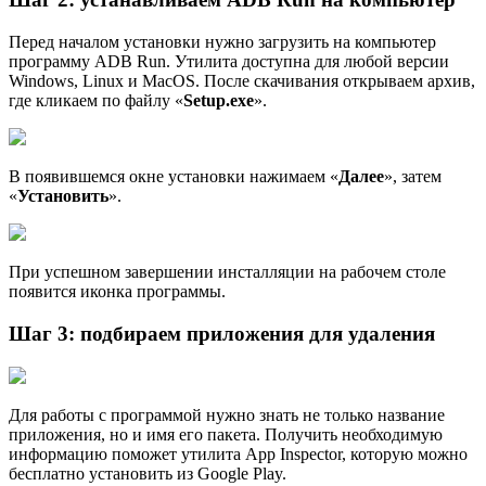
Перед началом установки нужно загрузить на компьютер
программу ADB Run. Утилита доступна для любой версии
Windows, Linux и MacOS. После скачивания открываем архив,
где кликаем по файлу «
Setup
.
exe
».
В появившемся окне установки нажимаем «
Далее
», затем
«
Установить
».
При успешном завершении инсталляции на рабочем столе
появится иконка программы.
Шаг 3: подбираем приложения для удаления
Для работы с программой нужно знать не только название
приложения, но и имя его пакета. Получить необходимую
информацию поможет утилита App Inspector, которую можно
бесплатно установить из Google Play.