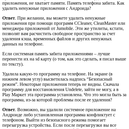
приложения, не хватает памяти. Память телефона забита. Как
удалить ненужные приложения с Андроида?
Ответ
. При желании, вы можете удалить ненужные
приложения при помощи программ CCleaner, CleanMaster или
менеджера приложений от Jumobile. Эти же утилиты, кстати,
позволят вам расчистить свободное пространство за счет
удаления кэша, временных файлов и других ненужных
данных на телефоне.
Если системная память забита приложениями – лучше
перенести их на sd карту (о том, как это сделать, я писал выше
по тексту).
Удалила какую-то программу на телефоне. На экране (в
нижнем левом углу) высветилась надпись “Безопасный
режим”. Некоторые приложения теперь не видны. Скачала
программу для восстановления Undelete, зайти не могу, а в
Play Маркет эта программа установлена. Что это могла быть за
программа, из-за которой проблемы после ее удаления?
Ответ
. Возможно, вы удалили системное приложение на
Андроиде либо установленная программа конфликтует с
телефоном. Выйти из безопасного режима помогает
перезагрузка устройства. Если после перезагрузки вы все