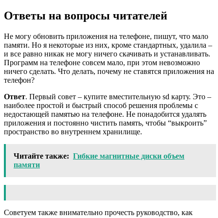
Ответы на вопросы читателей
Не могу обновить приложения на телефоне, пишут, что мало
памяти. Но я некоторые из них, кроме стандартных, удалила –
и все равно никак не могу ничего скачивать и устанавливать.
Программ на телефоне совсем мало, при этом невозможно
ничего сделать. Что делать, почему не ставятся приложения на
телефон?
Ответ
. Первый совет – купите вместительную sd карту. Это –
наиболее простой и быстрый способ решения проблемы с
недостающей памятью на телефоне. Не понадобится удалять
приложения и постоянно чистить память, чтобы “выкроить”
пространство во внутреннем хранилище.
Читайте также:
Гибкие магнитные диски объем
памяти
Советуем также внимательно прочесть руководство, как