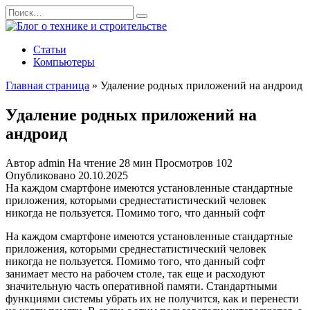
Перейти
Search
к
for:
содержанию
Статьи
Компьютеры
Главная страница
»
Удаление родных приложений на андроид
Удаление родных приложений на
андроид
Автор
admin
На чтение
28 мин
Просмотров
102
Опубликовано
20.10.2025
На каждом смартфоне имеются установленные стандартные
приложения, которыми среднестатистический человек
никогда не пользуется. Помимо того, что данный софт
На каждом смартфоне имеются установленные стандартные
приложения, которыми среднестатистический человек
никогда не пользуется. Помимо того, что данный софт
занимает место на рабочем столе, так еще и расходуют
значительную часть оперативной памяти. Стандартными
функциями системы убрать их не получится, как и перенести