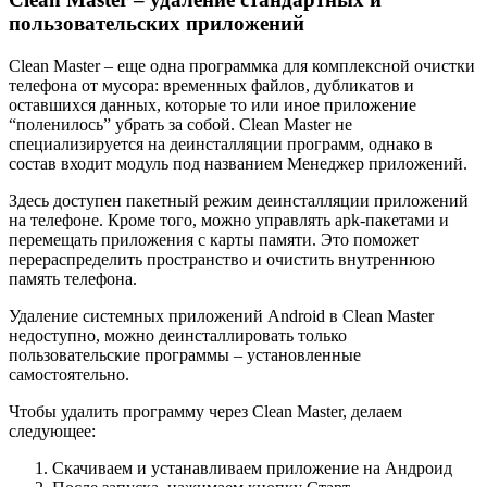
пользовательских приложений
Clean Master – еще одна программка для комплексной очистки
телефона от мусора: временных файлов, дубликатов и
оставшихся данных, которые то или иное приложение
“поленилось” убрать за собой. Clean Master не
специализируется на деинсталляции программ, однако в
состав входит модуль под названием Менеджер приложений.
Здесь доступен пакетный режим деинсталляции приложений
на телефоне. Кроме того, можно управлять apk-пакетами и
перемещать приложения с карты памяти. Это поможет
перераспределить пространство и очистить внутреннюю
память телефона.
Удаление системных приложений Android в Clean Master
недоступно, можно деинсталлировать только
пользовательские программы – установленные
самостоятельно.
Чтобы удалить программу через Clean Master, делаем
следующее:
Скачиваем и устанавливаем приложение на Андроид