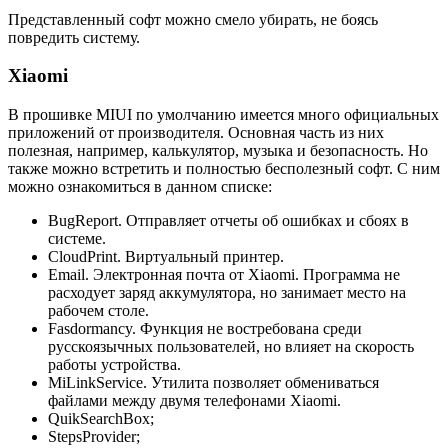
Представленный софт можно смело убирать, не боясь
повредить систему.
Xiaomi
В прошивке MIUI по умолчанию имеется много официальных
приложений от производителя. Основная часть из них
полезная, например, калькулятор, музыка и безопасность. Но
также можно встретить и полностью бесполезный софт. С ним
можно ознакомиться в данном списке:
BugReport. Отправляет отчеты об ошибках и сбоях в
системе.
CloudPrint. Виртуальный принтер.
Email. Электронная почта от Xiaomi. Программа не
расходует заряд аккумулятора, но занимает место на
рабочем столе.
Fasdormancy. Функция не востребована среди
русскоязычных пользователей, но влияет на скорость
работы устройства.
MiLinkService. Утилита позволяет обмениваться
файлами между двумя телефонами Xiaomi.
QuikSearchBox;
StepsProvider;