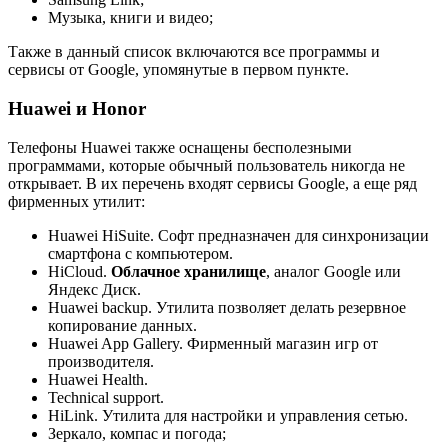
Музыка, книги и видео;
Также в данный список включаются все программы и
сервисы от Google, упомянутые в первом пункте.
Huawei и Honor
Телефоны Huawei также оснащены бесполезными
программами, которые обычный пользователь никогда не
открывает. В их перечень входят сервисы Google, а еще ряд
фирменных утилит:
Huawei HiSuite. Софт предназначен для синхронизации
смартфона с компьютером.
HiCloud.
Облачное хранилище
, аналог Google или
Яндекс Диск.
Huawei backup. Утилита позволяет делать резервное
копирование данных.
Huawei App Gallery. Фирменный магазин игр от
производителя.
Huawei Health.
Technical support.
HiLink. Утилита для настройки и управления сетью.
Зеркало, компас и погода;