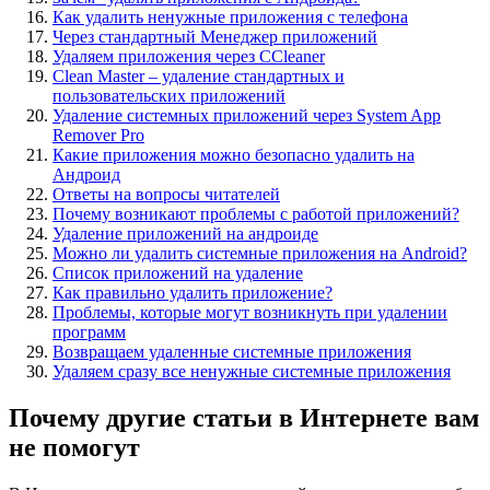
Как удалить ненужные приложения с телефона
Через стандартный Менеджер приложений
Удаляем приложения через CCleaner
Clean Master – удаление стандартных и
пользовательских приложений
Удаление системных приложений через System App
Remover Pro
Какие приложения можно безопасно удалить на
Андроид
Ответы на вопросы читателей
Почему возникают проблемы с работой приложений?
Удаление приложений на андроиде
Можно ли удалить системные приложения на Android?
Список приложений на удаление
Как правильно удалить приложение?
Проблемы, которые могут возникнуть при удалении
программ
Возвращаем удаленные системные приложения
Удаляем сразу все ненужные системные приложения
Почему другие статьи в Интернете вам
не помогут