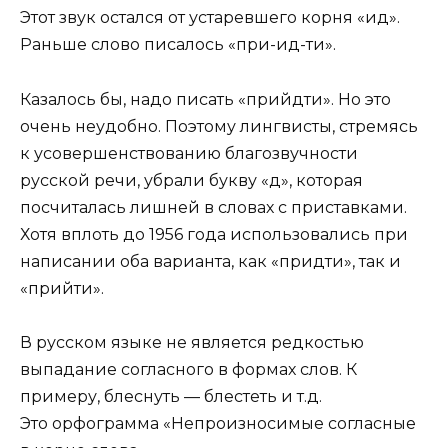
Этот звук остался от устаревшего корня «ид».
Раньше слово писалось «при-ид-ти».
Казалось бы, надо писать «прийдти». Но это
очень неудобно. Поэтому лингвисты, стремясь
к усовершенствованию благозвучности
русской речи, убрали букву «д», которая
посчиталась лишней в словах с приставками.
Хотя вплоть до 1956 года использовались при
написании оба варианта, как «придти», так и
«прийти».
В русском языке не является редкостью
выпадание согласного в формах слов. К
примеру, блеснуть — блестеть и т.д.
Это орфограмма «Непроизносимые согласные