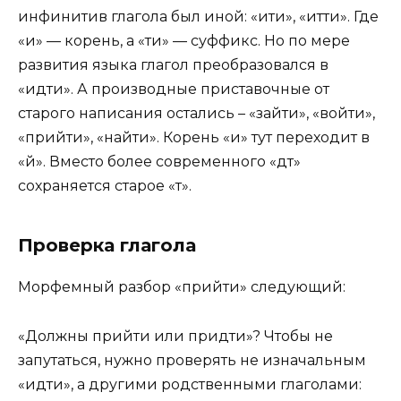
инфинитив глагола был иной: «ити», «итти». Где
«и» — корень, а «ти» — суффикс. Но по мере
развития языка глагол преобразовался в
«идти». А производные приставочные от
старого написания остались – «зайти», «войти»,
«прийти», «найти». Корень «и» тут переходит в
«й». Вместо более современного «дт»
сохраняется старое «т».
Проверка глагола
Морфемный разбор «прийти» следующий:
«Должны прийти или придти»? Чтобы не
запутаться, нужно проверять не изначальным
«идти», а другими родственными глаголами: