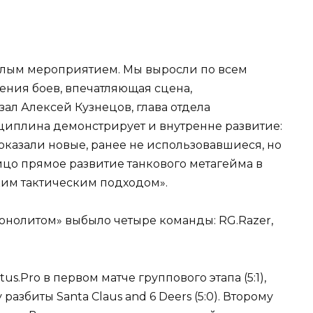
елым мероприятием. Мы выросли по всем
ния боев, впечатляющая сцена,
ал Алексей Кузнецов, глава отдела
циплина демонстрирует и внутренне развитие:
казали новые, ранее не использовавшиеся, но
ицо прямое развитие танкового метагейма в
ким тактическим подходом».
Монолитом» выбыло четыре команды: RG.Razer,
us.Pro в первом матче группового этапа (5:1),
азбиты Santa Claus and 6 Deers (5:0). Второму