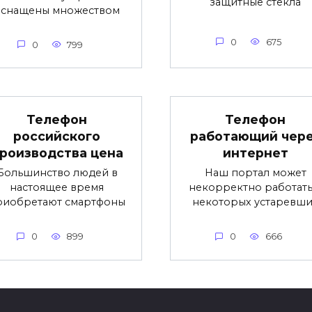
защитные стекла
оснащены множеством
0
675
0
799
Телефон
Телефон
российского
работающий чер
роизводства цена
интернет
Большинство людей в
Наш портал может
настоящее время
некорректно работать
риобретают смартфоны
некоторых устаревши
0
899
0
666