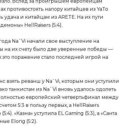
 везло. Вслед за проигрышем европейцам
илах противостоять напору китайцев из YaTo
ь удача и китайцам из ARETE. На их пути
«демоны» HellRaisers (5:4).
ода Na`Vi начали свое выступление на
ты на их счету было две уверенные победы —
ых это поражение стало последней игрой на
нс взять реванш у Na`Vi, которым они уступили
ако танкистам из Na`Vi вновь удалось одолеть
:3.Полностью европейский четвертьфинал между
етом 5:3 в пользу первых, а HellRaisers
5:4). «Казна» уступила EL Gaming (5:3), а «Санта
е Elong (5:2).