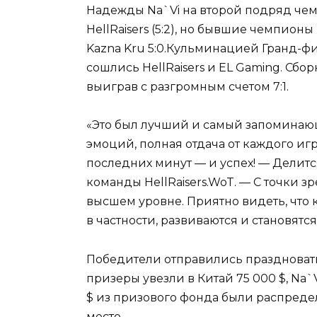
Надежды Na`Vi на второй подряд чем
HellRaisers (5:2), но бывшие чемпионы
Kazna Kru 5:0.Кульминацией Гранд-фин
сошлись HellRaisers и EL Gaming. Сбо
выиграв с разгромным счетом 7:1.
«Это был лучший и самый запоминаю
эмоций, полная отдача от каждого иг
последних минут — и успех! — Делит
команды HellRaisers.WoT. — С точки 
высшем уровне. Приятно видеть, что 
в частности, развиваются и становят
Победители отправились праздновать
призеры увезли в Китай 75 000 $, Na`Vi
$ из призового фонда были распреде
место.