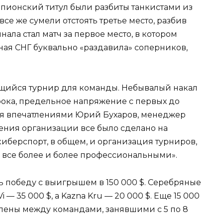
пионский титул были разбиты танкистами из
 все же сумели отстоять третье место, разбив
ала стал матч за первое место, в котором
рная СНГ буквально «раздавила» соперников,
щийся турнир для команды. Небывалый накал
рока, предельное напряжение с первых до
ся впечатлениями Юрий Бухаров, менеджер
зрения организации все было сделано на
киберспорт, в общем, и организация турниров,
ся все более и более профессиональными».
 победу с выигрышем в 150 000 $. Серебряные
 — 35 000 $, а Kazna Kru — 20 000 $. Еще 15 000
лены между командами, занявшими с 5 по 8