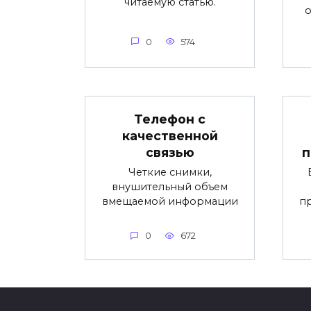
читаемую статью.
0
574
Телефон с
качественной
связью
п
Четкие снимки,
внушительный объем
вмещаемой информации
п
0
672