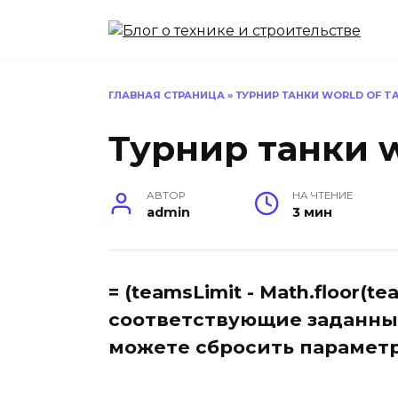
Перейти
к
содержанию
ГЛАВНАЯ СТРАНИЦА
»
ТУРНИР ТАНКИ WORLD OF T
Турнир танки w
АВТОР
НА ЧТЕНИЕ
admin
3 мин
= (teamsLimit - Math.floor(tea
соответствующие заданны
можете сбросить парамет