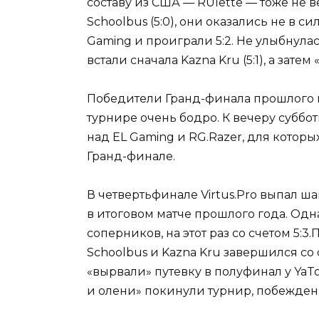
составу из США — RUlette — тоже не
Schoolbus (5:0), они оказались не в с
Gaming и проиграли 5:2. Не улыбнулас
встали сначала Kazna Kru (5:1), а затем 
Победители Гранд-финала прошлого г
турнире очень бодро. К вечеру суббо
над EL Gaming и RG.Razer, для котор
Гранд-финале.
В четвертьфинале Virtus.Pro выпал ша
в итоговом матче прошлого года. Одн
соперников, на этот раз со счетом 5
Schoolbus и Kazna Kru завершился со сч
«вырвали» путевку в полуфинал у YaTo (
и олени» покинули турнир, побежденны