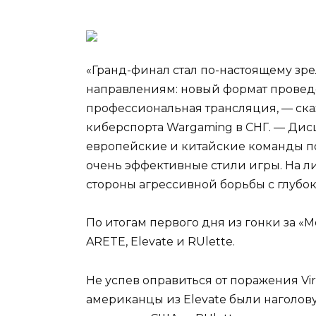
«Гранд-финал стал по-настоящему зр
направлениям: новый формат проведе
профессиональная трансляция, — сказ
киберспорта Wargaming в СНГ. — Дис
европейские и китайские команды по
очень эффективные стили игры. На л
стороны агрессивной борьбы с глубо
По итогам первого дня из гонки за «
ARETE, Elevate и RUlette.
Не успев оправиться от поражения Virt
американцы из Elevate были наголову р