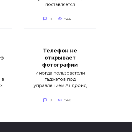
поставляется
0
544
Телефон не
ез
открывает
фотографии
Иногда пользователи
 в
гаджетов под
х
управлением Андроид
0
546