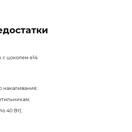
едостатки
с цоколем е14:
ю накаливания;
етильникам;
о 40 Вт);