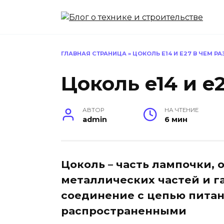
Перейти
к
содержанию
ГЛАВНАЯ СТРАНИЦА
»
ЦОКОЛЬ E14 И E27 В ЧЕМ Р
Цоколь e14 и e
АВТОР
НА ЧТЕНИЕ
admin
6 мин
Цоколь – часть лампочки,
металлических частей и 
соединение с цепью питан
распространенными