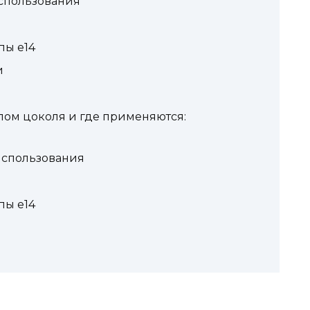
спользования
пы e14
и
пом цоколя и где применяются:
использования
пы e14