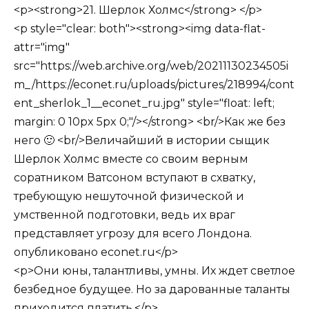
<p><strong>21. Шерлок Холмс</strong> </p>
<p style="clear: both"><strong><img data-flat-
attr="img"
src="https://web.archive.org/web/20211130234505i
m_/https://econet.ru/uploads/pictures/218994/cont
ent_sherlok_1__econet_ru.jpg" style="float: left;
margin: 0 10px 5px 0;"/></strong> <br/>Как же без
него 🙂 <br/>Величайший в истории сыщик
Шерлок Холмс вместе со своим верным
соратником Ватсоном вступают в схватку,
требующую нешуточной физической и
умственной подготовки, ведь их враг
представляет угрозу для всего Лондона.
опубликовано econet.ru</p>
<p>Они юны, талантливы, умны. Их ждет светлое
безбедное будущее. Но за дарованные таланты
приходится платить.</p>