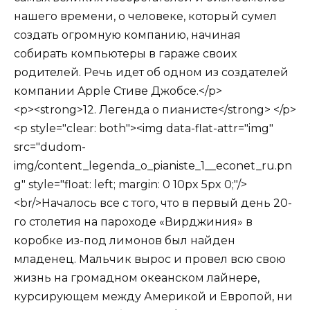
нашего времени, о человеке, который сумел
создать огромную компанию, начиная
собирать компьютеры в гараже своих
родителей. Речь идет об одном из создателей
компании Apple Стиве Джобсе.</p>
<p><strong>12. Легенда о пианисте</strong> </p>
<p style="clear: both"><img data-flat-attr="img"
src="dudom-
img/content_legenda_o_pianiste_1__econet_ru.pn
g" style="float: left; margin: 0 10px 5px 0;"/>
<br/>Началось все с того, что в первый день 20-
го столетия на пароходе «Вирджиния» в
коробке из-под лимонов был найден
младенец. Мальчик вырос и провел всю свою
жизнь на громадном океанском лайнере,
курсирующем между Америкой и Европой, ни