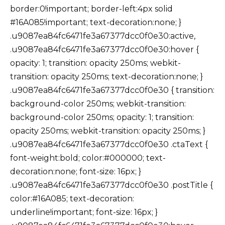
border:0!important; border-left:4px solid
#16A085!important; text-decoration:none; }
.u9087ea84fc6471fe3a67377dcc0f0e30:active,
.u9087ea84fc6471fe3a67377dcc0f0e30:hover {
opacity: 1; transition: opacity 250ms; webkit-
transition: opacity 250ms; text-decoration:none; }
.u9087ea84fc6471fe3a67377dcc0f0e30 { transition:
background-color 250ms; webkit-transition:
background-color 250ms; opacity: 1; transition:
opacity 250ms; webkit-transition: opacity 250ms; }
.u9087ea84fc6471fe3a67377dcc0f0e30 .ctaText {
font-weight:bold; color:#000000; text-
decoration:none; font-size: 16px; }
.u9087ea84fc6471fe3a67377dcc0f0e30 .postTitle {
color:#16A085; text-decoration:
underline!important; font-size: 16px; }