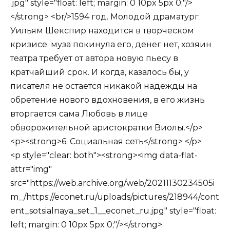
.jpg" style="float: left; margin: 0 10px 5px 0;"/>
</strong> <br/>1594 год. Молодой драматург
Уильям Шекспир находится в творческом
кризисе: муза покинула его, денег нет, хозяин
театра требует от автора новую пьесу в
кратчайший срок. И когда, казалось бы, у
писателя не остается никакой надежды на
обретение нового вдохновения, в его жизнь
вторгается сама Любовь в лице
обворожительной аристократки Виолы.</p>
<p><strong>6. Социальная сеть</strong> </p>
<p style="clear: both"><strong><img data-flat-
attr="img"
src="https://web.archive.org/web/20211130234505i
m_/https://econet.ru/uploads/pictures/218944/cont
ent_sotsialnaya_set_1__econet_ru.jpg" style="float:
left; margin: 0 10px 5px 0;"/></strong>