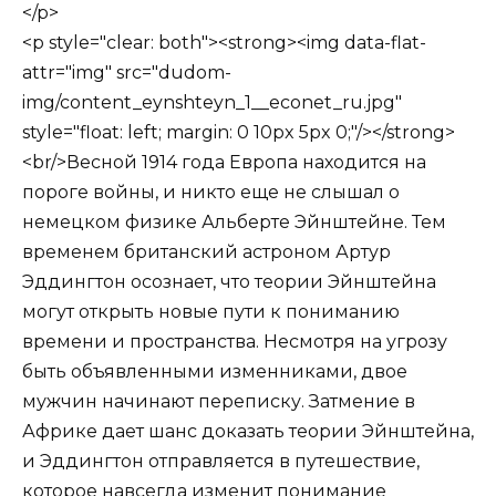
</p>
<p style="clear: both"><strong><img data-flat-
attr="img" src="dudom-
img/content_eynshteyn_1__econet_ru.jpg"
style="float: left; margin: 0 10px 5px 0;"/></strong>
<br/>Весной 1914 года Европа находится на
пороге войны, и никто еще не слышал о
немецком физике Альберте Эйнштейне. Тем
временем британский астроном Артур
Эддингтон осознает, что теории Эйнштейна
могут открыть новые пути к пониманию
времени и пространства. Несмотря на угрозу
быть объявленными изменниками, двое
мужчин начинают переписку. Затмение в
Африке дает шанс доказать теории Эйнштейна,
и Эддингтон отправляется в путешествие,
которое навсегда изменит понимание