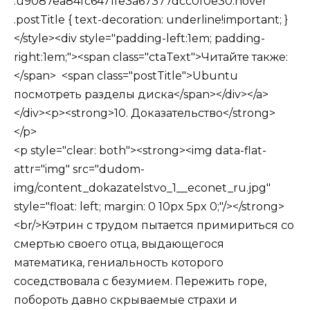
.u9087ea84fc6471fe3a67377dcc0f0e30:hover
.postTitle { text-decoration: underline!important; }
</style><div style="padding-left:1em; padding-
right:1em;"><span class="ctaText">Читайте также:
</span> <span class="postTitle">Ubuntu
посмотреть разделы диска</span></div></a>
</div><p><strong>10. Доказательство</strong>
</p>
<p style="clear: both"><strong><img data-flat-
attr="img" src="dudom-
img/content_dokazatelstvo_1__econet_ru.jpg"
style="float: left; margin: 0 10px 5px 0;"/></strong>
<br/>Кэтрин с трудом пытается примириться со
смертью своего отца, выдающегося
математика, гениальность которого
соседствовала с безумием. Пережить горе,
побороть давно скрываемые страхи и