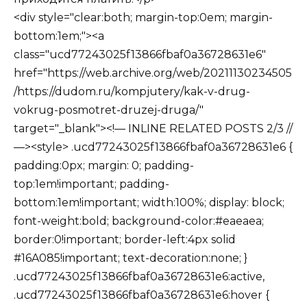
<div style="clear:both; margin-top:0em; margin-
bottom:1em;"><a
class="ucd77243025f13866fbaf0a36728631e6"
href="https://web.archive.org/web/20211130234505
/https://dudom.ru/kompjutery/kak-v-drug-
vokrug-posmotret-druzej-druga/"
target="_blank"><!— INLINE RELATED POSTS 2/3 //
—><style> .ucd77243025f13866fbaf0a36728631e6 {
padding:0px; margin: 0; padding-
top:1em!important; padding-
bottom:1em!important; width:100%; display: block;
font-weight:bold; background-color:#eaeaea;
border:0!important; border-left:4px solid
#16A085!important; text-decoration:none; }
.ucd77243025f13866fbaf0a36728631e6:active,
.ucd77243025f13866fbaf0a36728631e6:hover {