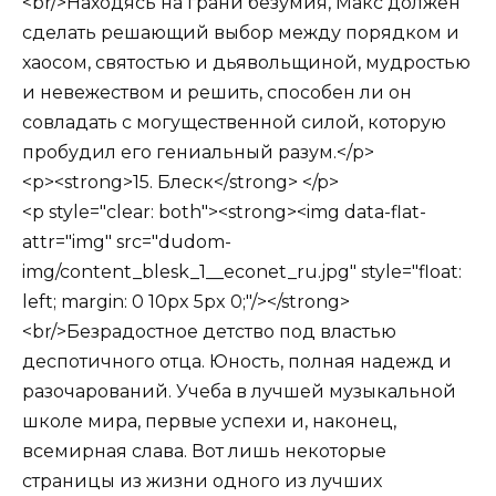
<br/>Находясь на грани безумия, Макс должен
сделать решающий выбор между порядком и
хаосом, святостью и дьявольщиной, мудростью
и невежеством и решить, способен ли он
совладать с могущественной силой, которую
пробудил его гениальный разум.</p>
<p><strong>15. Блеск</strong> </p>
<p style="clear: both"><strong><img data-flat-
attr="img" src="dudom-
img/content_blesk_1__econet_ru.jpg" style="float:
left; margin: 0 10px 5px 0;"/></strong>
<br/>Безрадостное детство под властью
деспотичного отца. Юность, полная надежд и
разочарований. Учеба в лучшей музыкальной
школе мира, первые успехи и, наконец,
всемирная слава. Вот лишь некоторые
страницы из жизни одного из лучших