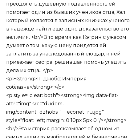
преодолеть душевную подавленность ей
помогает один из бывших учеников отца, Хэл,
который копается в записных книжках ученого
в надежде найти еще одно доказательство его
величия. <br/>В то время как Кэтрин с ужасом
думает о том, какую цену придется ей
заплатить за унаследованный ею дар, к ней
приезжает сестра, решившая помочь уладить
дела их отца…</p>
<p><strong>11. Джобс: Империя
соблазна</strong> </p>
<p style="clear: both"><strong><img data-flat-
attr="img" src="dudom-
img/content_dzhobs_1__econet_ru.jpg"
style="float: left; margin: 0 10px 5px 0;"/></strong>
<br/>Эта история рассказывает об одном из
самых великих изобретателей и бизнесменов