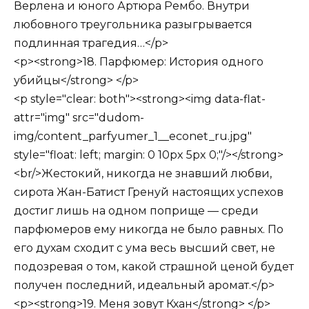
Верлена и юного Артюра Рембо. Внутри
любовного треугольника разыгрывается
подлинная трагедия…</p>
<p><strong>18. Парфюмер: История одного
убийцы</strong> </p>
<p style="clear: both"><strong><img data-flat-
attr="img" src="dudom-
img/content_parfyumer_1__econet_ru.jpg"
style="float: left; margin: 0 10px 5px 0;"/></strong>
<br/>Жестокий, никогда не знавший любви,
сирота Жан-Батист Гренуй настоящих успехов
достиг лишь на одном поприще — среди
парфюмеров ему никогда не было равных. По
его духам сходит с ума весь высший свет, не
подозревая о том, какой страшной ценой будет
получен последний, идеальный аромат.</p>
<p><strong>19. Меня зовут Кхан</strong> </p>