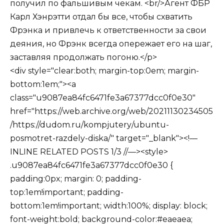
получил по фальшивым чекам. <br/>Агент ФБР
Карл Хэнрэтти отдал бы все, чтобы схватить
Фрэнка и привлечь к ответственности за свои
деяния, но Фрэнк всегда опережает его на шаг,
заставляя продолжать погоню.</p>
<div style="clear:both; margin-top:0em; margin-
bottom:1em;"><a
class="u9087ea84fc6471fe3a67377dcc0f0e30"
href="https://web.archive.org/web/20211130234505
/https://dudom.ru/kompjutery/ubuntu-
posmotret-razdely-diska/" target="_blank"><!—
INLINE RELATED POSTS 1/3 //—><style>
.u9087ea84fc6471fe3a67377dcc0f0e30 {
padding:0px; margin: 0; padding-
top:1em!important; padding-
bottom:1em!important; width:100%; display: block;
font-weight:bold; background-color:#eaeaea;