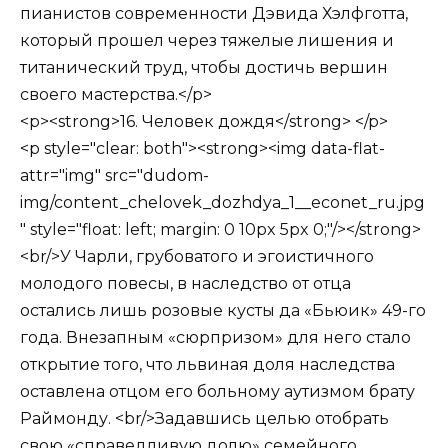
пианистов современности Дэвида Хэлфготта,
который прошел через тяжелые лишения и
титанический труд, чтобы достичь вершин
своего мастерства.</p>
<p><strong>16. Человек дождя</strong> </p>
<p style="clear: both"><strong><img data-flat-
attr="img" src="dudom-
img/content_chelovek_dozhdya_1__econet_ru.jpg
" style="float: left; margin: 0 10px 5px 0;"/></strong>
<br/>У Чарли, грубоватого и эгоистичного
молодого повесы, в наследство от отца
остались лишь розовые кусты да «Бьюик» 49-го
года. Внезапным «сюрпризом» для него стало
открытие того, что львиная доля наследства
оставлена отцом его больному аутизмом брату
Раймонду. <br/>Задавшись целью отобрать
свою «справедливую долю» семейного