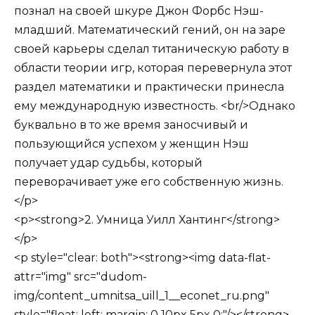
познал на своей шкуре Джон Форбс Нэш-
младший. Математический гений, он на заре
своей карьеры сделал титаническую работу в
области теории игр, которая перевернула этот
раздел математики и практически принесла
ему международную известность. <br/>Однако
буквально в то же время заносчивый и
пользующийся успехом у женщин Нэш
получает удар судьбы, который
переворачивает уже его собственную жизнь.
</p>
<p><strong>2. Умница Уилл Хантинг</strong>
</p>
<p style="clear: both"><strong><img data-flat-
attr="img" src="dudom-
img/content_umnitsa_uill_1__econet_ru.png"
style="float: left; margin: 0 10px 5px 0;"/></strong>