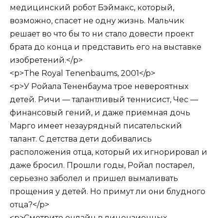
медицинский робот Бэймакс, который,
возможно, спасет не одну жизнь. Мальчик
решает во что бы то ни стало довести проект
брата до конца и представить его на выставке
изобретений.</p>
<p>The Royal Tenenbaums, 2001</p>
<p>У Ройала Тененбаума трое невероятных
детей. Ричи — талантливый теннисист, Чес —
финансовый гений, и даже приемная дочь
Марго имеет незаурядный писательский
талант. С детства дети добивались
расположения отца, который их игнорировал и
даже бросил. Прошли годы, Ройал постарел,
серьезно заболел и пришел вымаливать
прощения у детей. Но примут ли они блудного
отца?</p>
<p>Смотрите онлайн в лицензионных