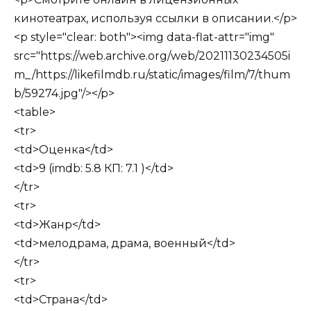
кинотеатрах, используя ссылки в описании.</p>
<p style="clear: both"><img data-flat-attr="img"
src="https://web.archive.org/web/20211130234505i
m_/https://likefilmdb.ru/static/images/film/7/thum
b/59274.jpg"/></p>
<table>
<tr>
<td>Оценка</td>
<td>9 (imdb: 5.8 КП: 7.1 )</td>
</tr>
<tr>
<td>Жанр</td>
<td>мелодрама, драма, военный</td>
</tr>
<tr>
<td>Страна</td>