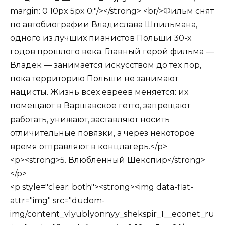
margin: 0 10px 5px 0;"/></strong> <br/>Фильм снят
по автобиографии Владислава Шпильмана,
одного из лучших пианистов Польши 30-х
годов прошлого века. Главный герой фильма —
Владек — занимается искусством до тех пор,
пока территорию Польши не занимают
нацисты. Жизнь всех евреев меняется: их
помещают в Варшавское гетто, запрещают
работать, унижают, заставляют носить
отличительные повязки, а через некоторое
время отправляют в концлагерь.</p>
<p><strong>5. Влюбленный Шекспир</strong>
</p>
<p style="clear: both"><strong><img data-flat-
attr="img" src="dudom-
img/content_vlyublyonnyy_shekspir_1__econet_ru