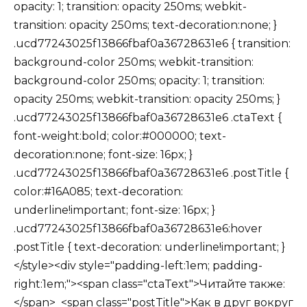
opacity: 1; transition: opacity 250ms; webkit-
transition: opacity 250ms; text-decoration:none; }
.ucd77243025f13866fbaf0a36728631e6 { transition:
background-color 250ms; webkit-transition:
background-color 250ms; opacity: 1; transition:
opacity 250ms; webkit-transition: opacity 250ms; }
.ucd77243025f13866fbaf0a36728631e6 .ctaText {
font-weight:bold; color:#000000; text-
decoration:none; font-size: 16px; }
.ucd77243025f13866fbaf0a36728631e6 .postTitle {
color:#16A085; text-decoration:
underline!important; font-size: 16px; }
.ucd77243025f13866fbaf0a36728631e6:hover
.postTitle { text-decoration: underline!important; }
</style><div style="padding-left:1em; padding-
right:1em;"><span class="ctaText">Читайте также:
</span> <span class="postTitle">Как в друг вокруг