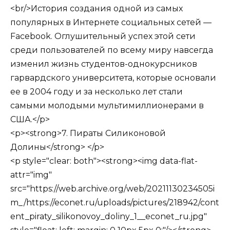
<br/>История создания одной из самых
популярных в Интернете социальных сетей —
Facebook. Оглушительный успех этой сети
среди пользователей по всему миру навсегда
изменил жизнь студентов-однокурсников
гарвардского университета, которые основали
ее в 2004 году и за несколько лет стали
самыми молодыми мультимиллионерами в
США.</p>
<p><strong>7. Пираты Силиконовой
Долины</strong> </p>
<p style="clear: both"><strong><img data-flat-
attr="img"
src="https://web.archive.org/web/20211130234505i
m_/https://econet.ru/uploads/pictures/218942/cont
ent_piraty_silikonovoy_doliny_1__econet_ru.jpg"