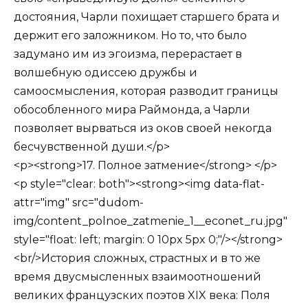
достояния, Чарли похищает старшего брата и
держит его заложником. Но то, что было
задумано им из эгоизма, перерастает в
волшебную одиссею дружбы и
самоосмысления, которая разводит границы
обособленного мира Раймонда, а Чарли
позволяет вырваться из оков своей некогда
бесчувственной души.</p>
<p><strong>17. Полное затмение</strong> </p>
<p style="clear: both"><strong><img data-flat-
attr="img" src="dudom-
img/content_polnoe_zatmenie_1__econet_ru.jpg"
style="float: left; margin: 0 10px 5px 0;"/></strong>
<br/>История сложных, страстных и в то же
время двусмысленных взаимоотношений
великих французских поэтов XIX века: Поля