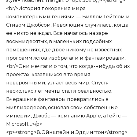
style="float: left; margin: 0 10px 5px 0;"/></strong>
<br/>История покорения мира
компьютерными гениями — Биллом Гейтсом и
Стивом Джобсом. Революция случилась, когда
ее никто не ждал. Все началось на заре
восьмидесятых, в маленьких подсобных
помещениях, где двое никому не известных
программистов изобретали и фантазировали.
<br/>Они мечтали о том, что когда-нибудь об их
проектах, казавшихся в то время
невероятными, узнает весь мир. Спустя
несколько лет мечты стали реальностью.
Вчерашние фантазеры превратились в
миллиардеров, основав свои собственные
империи, Джобс — компанию Apple, а Гейтс —
Microsoft…</p>
<p><strong>8. Эйнштейн и Эддингтон</strong>