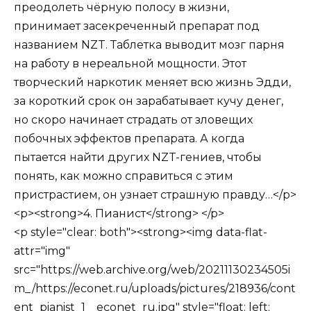
преодолеть чёрную полосу в жизни,
принимает засекреченный препарат под
названием NZT. Таблетка выводит мозг парня
на работу в нереальной мощности. Этот
творческий наркотик меняет всю жизнь Эдди,
за короткий срок он зарабатывает кучу денег,
но скоро начинает страдать от зловещих
побочных эффектов препарата. А когда
пытается найти других NZT-гениев, чтобы
понять, как можно справиться с этим
пристрастием, он узнает страшную правду…</p>
<p><strong>4. Пианист</strong> </p>
<p style="clear: both"><strong><img data-flat-
attr="img"
src="https://web.archive.org/web/20211130234505i
m_/https://econet.ru/uploads/pictures/218936/cont
ent_pianist_1__econet_ru.jpg" style="float: left;