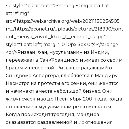
<p style="clear: both"><strong><img data-flat-
attr="img"
src="https://web.archive.org/web/20211130234505i
m_/https://econet.ru/uploads/pictures/218990/cont
ent_menya_zovut_khan_1__econet_ru.jpg"
style="float: left; margin: 0 10px 5px 0;"/></strong>
<br/>Ризван Кхан, мусульманин из Индии,
переезжает в Сан-Франциско и живет со своим
братом и невесткой. Ризван, страдающий от
Синдрома Аспергера, влюбляется в Мандиру.
Несмотря на протесты его семьи, они женятся
и начинают вместе небольшой бизнес. Они
живут счастливо до 11 сентября 2001 года, когда
отношение к мусульманам резко меняется.
Когда происходит трагедия, Мандира
оказывается раздавленной и их отношения