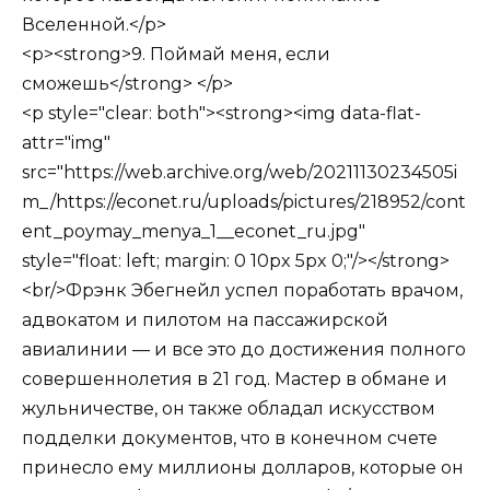
Вселенной.</p>
<p><strong>9. Поймай меня, если
сможешь</strong> </p>
<p style="clear: both"><strong><img data-flat-
attr="img"
src="https://web.archive.org/web/20211130234505i
m_/https://econet.ru/uploads/pictures/218952/cont
ent_poymay_menya_1__econet_ru.jpg"
style="float: left; margin: 0 10px 5px 0;"/></strong>
<br/>Фрэнк Эбегнейл успел поработать врачом,
адвокатом и пилотом на пассажирской
авиалинии — и все это до достижения полного
совершеннолетия в 21 год. Мастер в обмане и
жульничестве, он также обладал искусством
подделки документов, что в конечном счете
принесло ему миллионы долларов, которые он