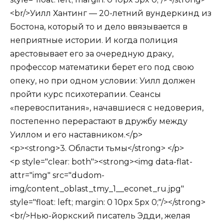
<br/>Уилл Хантинг — 20-летний вундеркинд из
Бостона, который то и дело ввязывается в
неприятные истории. И когда полиция
арестовывает его за очередную драку,
профессор математики берет его под свою
опеку, но при одном условии: Уилл должен
пройти курс психотерапии. Сеансы
«перевоспитания», начавшиеся с недоверия,
постепенно перерастают в дружбу между
Уиллом и его наставником.</p>
<p><strong>3. Области тьмы</strong> </p>
<p style="clear: both"><strong><img data-flat-
attr="img" src="dudom-
img/content_oblast_tmy_1__econet_ru.jpg"
style="float: left; margin: 0 10px 5px 0;"/></strong>
<br/>Нью-йоркский писатель Эдди, желая