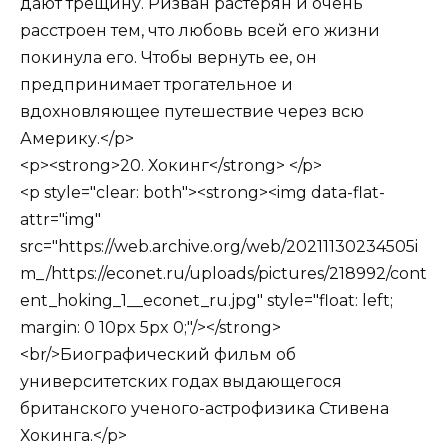
дают трещину. Ризван растерян и очень
расстроен тем, что любовь всей его жизни
покинула его. Чтобы вернуть ее, он
предпринимает трогательное и
вдохновляющее путешествие через всю
Америку.</p>
<p><strong>20. Хокинг</strong> </p>
<p style="clear: both"><strong><img data-flat-
attr="img"
src="https://web.archive.org/web/20211130234505i
m_/https://econet.ru/uploads/pictures/218992/cont
ent_hoking_1__econet_ru.jpg" style="float: left;
margin: 0 10px 5px 0;"/></strong>
<br/>Биографический фильм об
университетских годах выдающегося
британского ученого-астрофизика Стивена
Хокинга.</p>