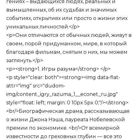
гениях – выдающихся людях, реальных и
вымышленных, об их судьбах и значимых
событиях, открытиях или просто о жизни этих
уникальных личностей.</p>
<p>Они отличаются от обычных людей, живут в
своем, порой придуманном, мире, в который
благодаря фильмам, снятым о них, мы можем
заглянуть.</p>
<p><strong>1. Игры разума</strong> </p>
<p style="clear: both"><strong><img data-flat-
attr="img" src="dudom-
img/content_igry_razuma_1__econet_ru.jpg"
style="float: left; margin: 0 10px 5px 0;"/></strong>
<br/>Биографическая драма, рассказывающая
о жизни Джона Нэша, лауреата Нобелевской
премии по экономике. <br/>От всемирной
известности до греховных глубин — все это