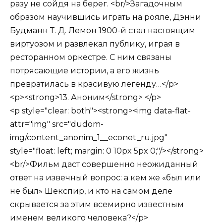
разу не сойдя на берег. <br/>Загадочным
образом научившись играть на рояле, Дэнни
Будманн Т. Д. Лемон 1900-й стал настоящим
виртуозом и развлекал публику, играя в
ресторанном оркестре. С ним связаны
потрясающие истории, а его жизнь
превратилась в красивую легенду…</p>
<p><strong>13. Аноним</strong> </p>
<p style="clear: both"><strong><img data-flat-
attr="img" src="dudom-
img/content_anonim_1__econet_ru.jpg"
style="float: left; margin: 0 10px 5px 0;"/></strong>
<br/>Фильм даст совершенно неожиданный
ответ на извечный вопрос: а кем же «был или
не был» Шекспир, и кто на самом деле
скрывается за этим всемирно известным
именем великого человека?</p>