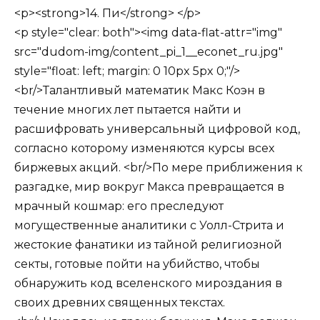
<p><strong>14. Пи</strong> </p>
<p style="clear: both"><img data-flat-attr="img"
src="dudom-img/content_pi_1__econet_ru.jpg"
style="float: left; margin: 0 10px 5px 0;"/>
<br/>Талантливый математик Макс Коэн в
течение многих лет пытается найти и
расшифровать универсальный цифровой код,
согласно которому изменяются курсы всех
биржевых акций. <br/>По мере приближения к
разгадке, мир вокруг Макса превращается в
мрачный кошмар: его преследуют
могущественные аналитики с Уолл-Стрита и
жестокие фанатики из тайной религиозной
секты, готовые пойти на убийство, чтобы
обнаружить код вселенского мироздания в
своих древних священных текстах.