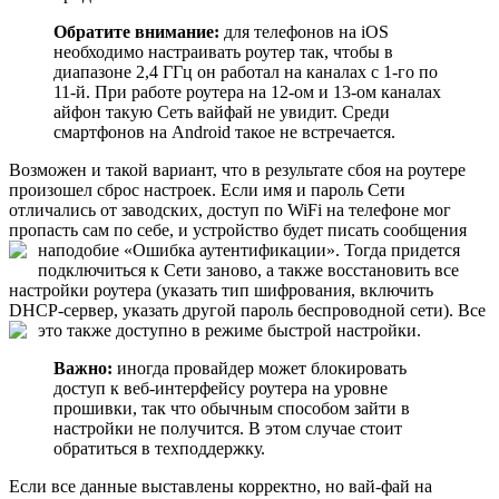
Обратите внимание:
для телефонов на iOS
необходимо настраивать роутер так, чтобы в
диапазоне 2,4 ГГц он работал на каналах с 1-го по
11-й. При работе роутера на 12-ом и 13-ом каналах
айфон такую Сеть вайфай не увидит. Среди
смартфонов на Android такое не встречается.
Возможен и такой вариант, что в результате сбоя на роутере
произошел сброс настроек. Если имя и пароль Сети
отличались от заводских, доступ по WiFi на телефоне мог
пропасть сам по себе, и устройство будет писать сообщения
наподобие «Ошибка аутентификации».
Тогда придется
подключиться к Сети заново, а также восстановить все
настройки роутера (указать тип шифрования, включить
DHCP-сервер, указать другой пароль беспроводной сети). Все
это также доступно в режиме быстрой настройки.
Важно:
иногда провайдер может блокировать
доступ к веб-интерфейсу роутера на уровне
прошивки, так что обычным способом зайти в
настройки не получится. В этом случае стоит
обратиться в техподдержку.
Если все данные выставлены корректно, но вай-фай на