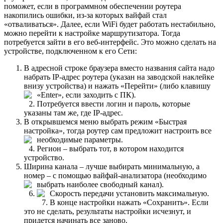
поможет, если в программном обеспечении роутера
накопились ошибки, из-за которых вайфай стал
«отваливаться». Далее, если WiFi будет работать нестабильно,
можно перейти к настройке маршрутизатора. Тогда
потребуется зайти в его веб-интерфейс. Это можно сделать на
устройстве, подключенном к его Сети:
В адресной строке браузера вместо названия сайта надо
набрать IP-адрес роутера (указан на заводской наклейке
внизу устройства) и нажать «Перейти» (либо клавишу
«Enter», если заходить с ПК).
Потребуется ввести логин и пароль, которые
указаны там же, где IP-адрес.
В открывшемся меню выбрать режим «Быстрая
настройка», тогда роутер сам предложит настроить все
необходимые параметры.
Регион – выбрать тот, в котором находится
устройство.
Ширина канала – лучше выбирать минимальную, а
номер – с помощью вайфай-анализатора (необходимо
выбрать наиболее свободный канал).
Скорость передачи установить максимальную.
В конце настройки нажать «Сохранить». Если
это не сделать, результаты настройки исчезнут, и
придется начинать все заново.