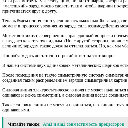
Если рассмотреть ту же ситуацию, но на тот шарик, который р
«маленький» заряд можно сделать таким, чтобы шарики по-преж
притягиваться друг к другу.
Теперь будем постепенно увеличивать «маленький» заряд до вел
момент в процессе увеличения заряда сила взаимодействия ме
Может возникнуть совершенно справедливый вопрос: а почему
взгляд это кажется очевидным. (Но, с другой стороны, вполне
величине) зарядам также должны отталкиваться. Но, как мы убед
Попробуем дать достаточно строгий ответ на этот вопрос.
В нашей системе двух одинаковых металлических шариков ест
После помещения на такую симметричную систему симметричных
созданная таким распределением зарядов симметричная картин
Силовая линия электростатического поля не может начинаться 
одинаковы (из-за симметрии), а силовая линия всегда соединя
Также силовые линии не могут и начинаться, и заканчиваться 
одинаковыми.
Читайте также:
Am3 и am3 совместимость процессоров