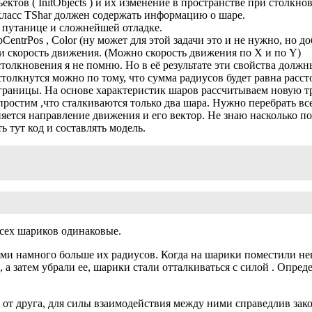
тов ( InitObjects ) и их изменение в пространстве при столкнов
 класс TShar должен содержать информацию о шаре.
 путанице и сложнейшей отладке.
pCentrPos , Color (ну может для этой задачи это и не нужно, но д
р и скорость движения. (Можно скорость движения по Х и по Y)
толкновения я не помню. Но в её результате эти свойства должн
столкнутся можно по тому, что сумма радиусов будет равна рас
я границы. На основе характеристик шаров рассчитываем новую тр
ростим ,что сталкиваются только два шара. Нужно перебрать вс
няется направление движения и его вектор. Не знаю насколько п
 тут код и составлять модель.
всех шариков одинаковые.
и намного больше их радиусов. Когда на шарики поместили нек
 а затем убрали ее, шарики стали отталкиваться с силой . Опре
 от друга, для силы взаимодействия между ними справедлив зак