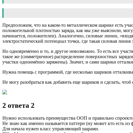
Предположим, что на каком-то металлическом шарике есть учас
положительной плотностью заряда, как мы уже выяснили, могут 
начинается, положителен). Аналогично, силовые линии, «входящ
электростатический потенциал точки, где такая силовая линия 
Но одновременно и то, и другое невозможно. То есть все учас
такое же (симметричное) распределение поверхностных зарядов
участки одноимённо заряжены). Значит, и сами шарики отталки
Нужна помощь с программой, где несколько шариков отталкивают
Не могу разобраться как добавить еще шариков и сделать, чтоб
2 ответа 2
Нужно использовать преимущества ООП и правильно спроекти
Не знаю как именно называется паттерн (ну может кто есть из ф
Для начала нужен класс управляющий шарами.