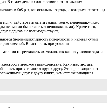
раз. В самом деле, в соответствии с этим законом
чился в $n$ раз, все остальные заряды, с которыми этот заряд
ы могут действовать на эти заряды только перпендикулярно
яды не смогли бы оставаться неподвижными). Кроме того,
друг с другом не взаимодействуют).
аняются (перпендикулярность поверхности и нулевая сумма
т равновесной. В частности, при условии
 местами (переставлять их можно, так как по условию задачи
электростатическое взаимодействие. Как известно, два
й — нет, притягиваются друг к другу. Это происходит из-за
сположенными друг к другу ближе, чем отталкивающиеся.