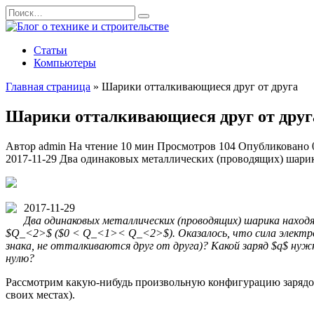
Перейти
Search
к
for:
содержанию
Статьи
Компьютеры
Главная страница
»
Шарики отталкивающиеся друг от друга
Шарики отталкивающиеся друг от друг
Автор
admin
На чтение
10 мин
Просмотров
104
Опубликовано
2017-11-29 Два одинаковых металлических (проводящих) шарика
2017-11-29
Два одинаковых металлических (проводящих) шарика находя
$Q_<2>$ ($0 < Q_<1>< Q_<2>$). Оказалось, что сила электр
знака, не отталкиваются друг от друга)? Какой заряд $q$ ну
нулю?
Рассмотрим какую-нибудь произвольную конфигурацию зарядов 
своих местах).