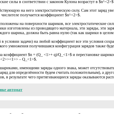
еские силы в соответствии с законом Кулона возрастут в $n^<2>$ 
ствующую на него электростатическую силу. Сам этот заряд увели
 в числителе получается коэффициент $n^<2>$.
сположены на поверхности шариков, все электростатические сил
ки изготовлены из проводящего материала, эти заряды, эти зар
ждого шарика, должна быть равна нулю (так как шарики в целом 
 в условии задачи) на любой коэффициент все эти условия сохр
акого умножения получившаяся конфигурация зарядов также буде
а коэффициент $n = (Q_ <1>+ q)/Q_<1>$ и перестановке шариков
>^<2>><1>> – Q_<1>$.
ариками, имеющими заряды одного знака, может отсутствовать 
аряд для определённости будем считать положительным), а друго
ков, в результате чего притягивающиеся заряды оказываются ра
нке автомат