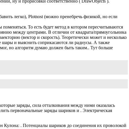
ении, ну и прорисовки соответственно ( DrawObjects ).
обавить легко), Plotnost (можно пренебречь физикой, но если
ы поменяться. То есть будет метод в котором пересчитываются
стоянию между центрами. В отличии от квадрата/прямоугольника
аекторию (вектор и скорость). Теоретически может и несколько
е шары и выяснить соприкасаются ли радиусы. А также
омог, но алгоритм думаю должен быть таким.. Тут больше
оторые заряды, сила отталкивания между ними оказалась
делить первоначальные заряды шариков и . Электрическая
он Кулона: . Потенциалы шариков до соединения их проволокой