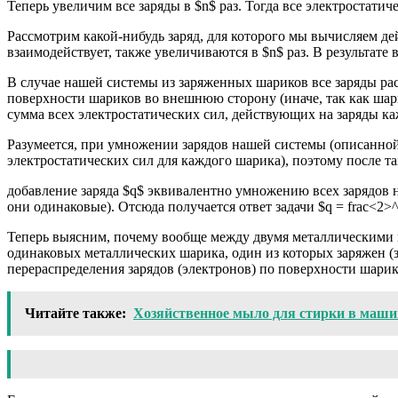
Теперь увеличим все заряды в $n$ раз. Тогда все электростатич
Рассмотрим какой-нибудь заряд, для которого мы вычисляем дей
взаимодействует, также увеличиваются в $n$ раз. В результате
В случае нашей системы из заряженных шариков все заряды ра
поверхности шариков во внешнюю сторону (иначе, так как шари
сумма всех электростатических сил, действующих на заряды ка
Разумеется, при умножении зарядов нашей системы (описанной
электростатических сил для каждого шарика), поэтому после т
добавление заряда $q$ эквивалентно умножению всех зарядов н
они одинаковые). Отсюда получается ответ задачи $q = frac<2
Теперь выясним, почему вообще между двумя металлическими ш
одинаковых металлических шарика, один из которых заряжен (з
перераспределения зарядов (электронов) по поверхности шари
Читайте также:
Хозяйственное мыло для стирки в маши