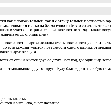
тки как с положительной, так и с отрицательной плотностью за
заканчиваться только на бесконечности (и это означает, что эл
ие» в участки с отрицательной плотностью заряда, также могут 
заканчивается, отрицателен).
тки поверхности шарика должны иметь поверхностную плотность 
. То есть каждый участок поверхности одного шарика отталкива
ваются друг от друга.
ся от стен и бьются друг об друга. Вот код, где один шар летае
 они отталкивались друг от друга. Буду благодарен за любую пом
ровать классы.
анатов Кэнта Бэка, знает название).