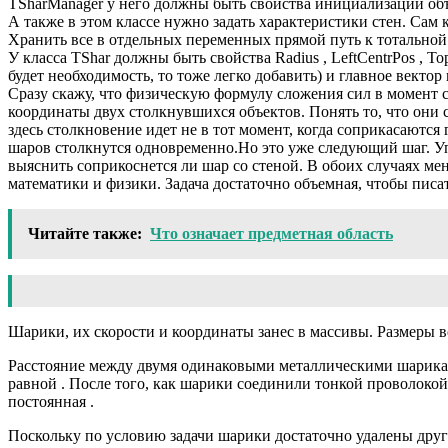
TSharManager у него должны быть свойства инициализации объек
А также в этом классе нужно задать характеристики стен. Сам
Хранить все в отдельных переменных прямой путь к тотальной
У класса TShar должны быть свойства Radius , LeftCentrPos , To
будет необходимость, то тоже легко добавить) и главное векто
Сразу скажу, что физическую формулу сложения сил в момент с
координаты двух столкнувшихся объектов. Понять то, что они 
здесь столкновение идет не в тот момент, когда соприкасаютс
шаров столкнутся одновременно.Но это уже следующий шаг. Уп
выяснить соприкоснется ли шар со стеной. В обоих случаях ме
математики и физики. Задача достаточно объемная, чтобы писать
Читайте также:
Что означает предметная область
Шарики, их скорости и координаты занес в массивы. Размеры 
Расстояние между двумя одинаковыми металлическими шарикам
равной . После того, как шарики соединили тонкой проволокой,
постоянная .
Поскольку по условию задачи шарики достаточно удалены друг