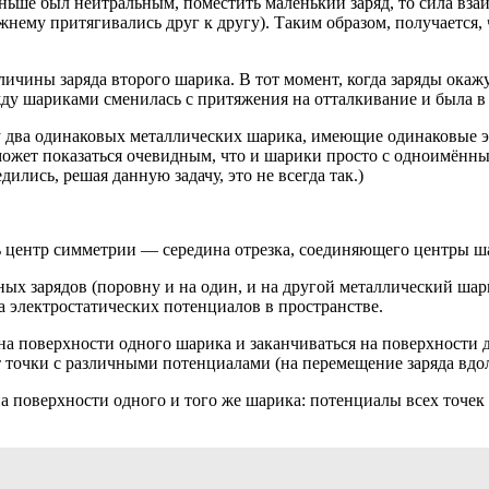
аньше был нейтральным, поместить маленький заряд, то сила вза
нему притягивались друг к другу). Таким образом, получается,
ичины заряда второго шарика. В тот момент, когда заряды окажу
жду шариками сменилась с притяжения на отталкивание и была в 
 два одинаковых металлических шарика, имеющие одинаковые эл
 может показаться очевидным, что и шарики просто с одноимённ
ились, решая данную задачу, это не всегда так.)
ь центр симметрии — середина отрезка, соединяющего центры ш
 зарядов (поровну и на один, и на другой металлический шари
а электростатических потенциалов в пространстве.
на поверхности одного шарика и заканчиваться на поверхности 
ет точки с различными потенциалами (на перемещение заряда вдо
на поверхности одного и того же шарика: потенциалы всех точе