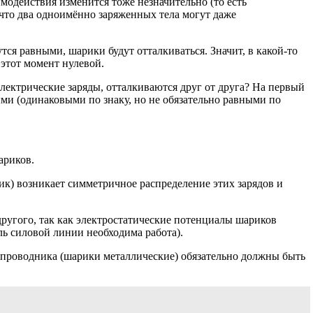
имодействия изменится тоже незначительно (то есть
 что два одноимённо заряженных тела могут даже
тся равными, шарики будут отталкиваться. Значит, в какой-то
этот момент нулевой.
ектрические заряды, отталкиваются друг от друга? На первый
ыми (одинаковыми по знаку, но не обязательно равными по
ариков.
к) возникает симметричное распределение этих зарядов и
другого, так как электростатические потенциалы шариков
ль силовой линии необходима работа).
к проводника (шарики металлические) обязательно должны быть