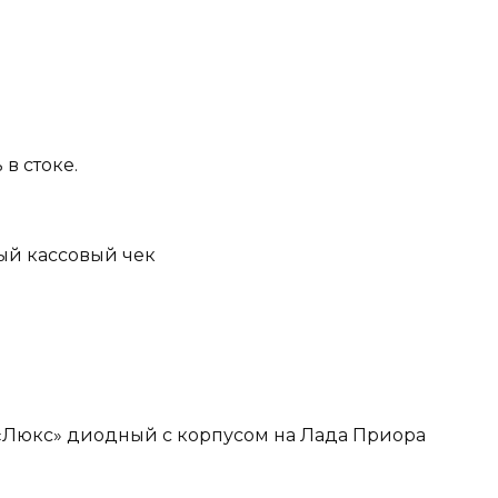
 в стоке.
И
ый кассовый чек
«Люкс» диодный с корпусом на Лада Приора