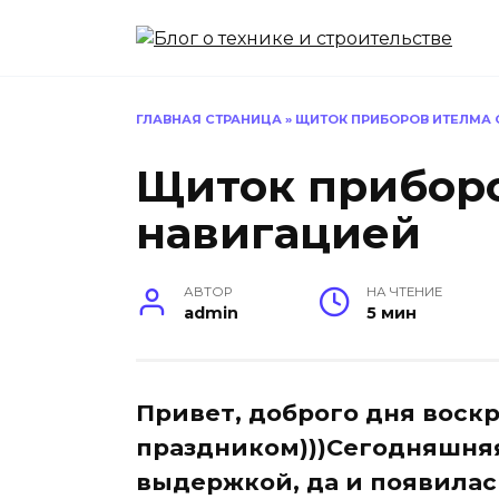
Перейти
к
содержанию
ГЛАВНАЯ СТРАНИЦА
»
ЩИТОК ПРИБОРОВ ИТЕЛМА 
Щиток приборо
навигацией
АВТОР
НА ЧТЕНИЕ
admin
5 мин
Привет, доброго дня воскр
праздником)))Сегодняшня
выдержкой, да и появилас