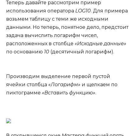
Теперь давайте рассмотрим пример
использования оператора
LOG10
. Для примера
возьмем таблицу с теми же исходными
данными. Но теперь, понятное дело, предстоит
задача вычислить логарифм чисел,
расположенных в столбце
«Исходные данные»
по основанию
10
(десятичный логарифм).
Производим выделение первой пустой
ячейки столбца
«Логарифм»
и щелкаем по
пиктограмме
«Вставить функцию»
.
В открывшемся окне
Мастера функций
опять