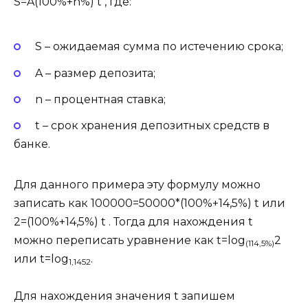
S=A(100%+n%) t , где:
S – ожидаемая сумма по истечению срока;
A – размер депозита;
n – процентная ставка;
t – срок хранения депозитных средств в
банке.
Для данного примера эту формулу можно
записать как 100000=50000*(100%+14,5%) t или
2=(100%+14,5%) t . Тогда для нахождения t
можно переписать уравнение как t=log
2
(114,5%)
или t=log
.
1,1452
Для нахождения значения t запишем