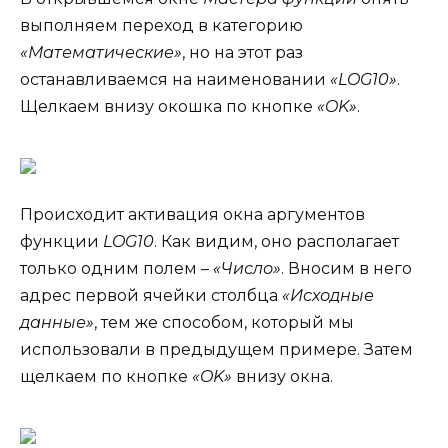
выполняем переход в категорию
«Математические»
, но на этот раз
останавливаемся на наименовании
«LOG10»
.
Щелкаем внизу окошка по кнопке
«OK»
.
Происходит активация окна аргументов
функции
LOG10
. Как видим, оно располагает
только одним полем –
«Число»
. Вносим в него
адрес первой ячейки столбца
«Исходные
данные»
, тем же способом, который мы
использовали в предыдущем примере. Затем
щелкаем по кнопке
«OK»
внизу окна.