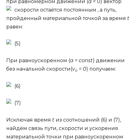
при равномерном движении (
а =
0) вектор
скорости остаётся постоянным
, а путь,
пройденный материальной точкой за время
t
равен:
(5)
При равноускоренном (
a = const
) движении
без начальной скорости(
v
= 0
) получаем:
o
(6)
(7)
Исключая время
t
из соотношений (6) и (7),
найдём связь пути, скорости и ускорения
материальной точки при равноускоренном