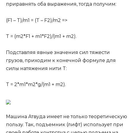
приравнять оба выражения, тогда получим:
(F1 – T)/m1 = (T – F2)/m2 =>
T = (m2*F1 + m1*F2)/(m1 + m2).
Подставляя явные значения сил тяжести
грузов, приходим к конечной формуле для
силы натяжения нити T:
T = 2*m1*m2*g/(m1 + m2).
Машина Атвуда имеет не только теоретическую
пользу. Так, подъемник (лифт) использует при
своей работе контргруз с целью подъема на