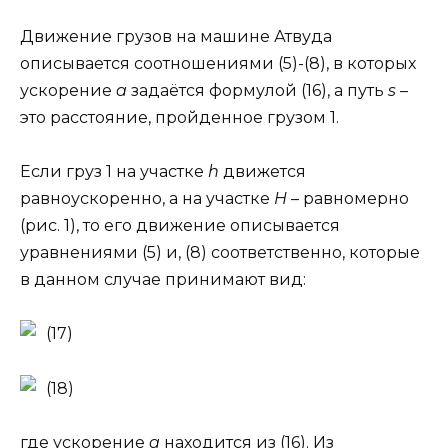
Движение грузов на машине Атвуда
описывается соотношениями (5)-(8), в которых
ускорение
a
задаётся формулой (16), а путь
s
–
это расстояние, пройденное грузом 1.
Если груз 1 на участке
h
движется
равноускоренно, а на участке
H
– равномерно
(рис. 1), то его движение описывается
уравнениями (5) и, (8) соответственно, которые
в данном случае принимают вид:
(17)
(18)
где ускорение
a
находится из (16). Из