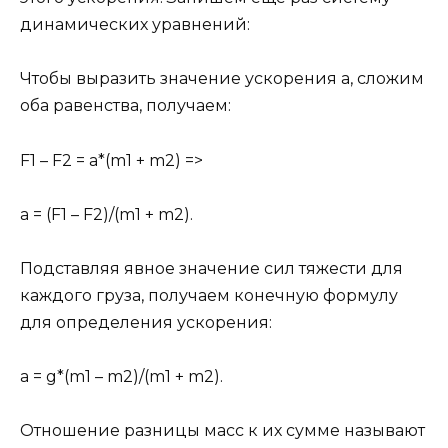
динамических уравнений:
Чтобы выразить значение ускорения a, сложим
оба равенства, получаем:
F1 – F2 = a*(m1 + m2) =>
a = (F1 – F2)/(m1 + m2).
Подставляя явное значение сил тяжести для
каждого груза, получаем конечную формулу
для определения ускорения:
a = g*(m1 – m2)/(m1 + m2).
Отношение разницы масс к их сумме называют