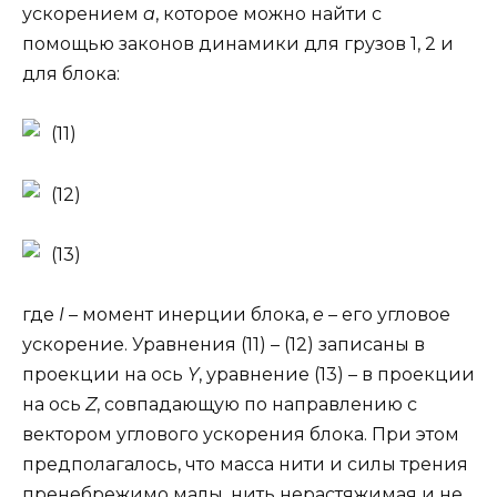
ускорением
a
, которое можно найти с
помощью законов динамики для грузов 1, 2 и
для блока:
(11)
(12)
(13)
где
I
– момент инерции блока,
e
– его угловое
ускорение. Уравнения (11) – (12) записаны в
проекции на ось
Y
, уравнение (13) – в проекции
на ось
Z
, совпадающую по направлению с
вектором углового ускорения блока. При этом
предполагалось, что масса нити и силы трения
пренебрежимо малы, нить нерастяжимая и не