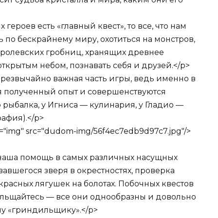
 героев есть «главный квест», то все, что нам
ть по бескрайнему миру, охотиться на монстров,
оролевских гробниц, хранящих древнее
ткрытым небом, познавать себя и друзей.</p>
чрезвычайно важная часть игры, ведь именно в
я полученный опыт и совершенствуются
 рыбалка, у Игниса — кулинария, у Гладио —
афия).</p>
ttr="img" src="dudom-img/56f4ec7edb9d97c7.jpg"/>
 наша помощь в самых различных насущных
вавшегося зверя в окрестностях, проверка
красных лягушек на болотах. Побочных квестов
ольщайтесь — все они однообразны и довольно
му «гриндильщику».</p>