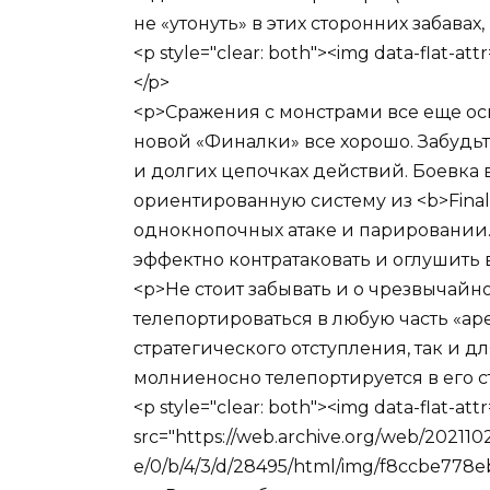
не «утонуть» в этих сторонних забавах
<p style="clear: both"><img data-flat-a
</p>
<p>Сражения с монстрами все еще осн
новой «Финалки» все хорошо. Забудьт
и долгих цепочках действий. Боевка в
ориентированную систему из <b>Final 
однокнопочных атаке и парировании.
эффектно контратаковать и оглушить в
<p>Не стоит забывать и о чрезвычайн
телепортироваться в любую часть «ар
стратегического отступления, так и д
молниеносно телепортируется в его с
<p style="clear: both"><img data-flat-att
src="https://web.archive.org/web/202110
e/0/b/4/3/d/28495/html/img/f8ccbe778eb