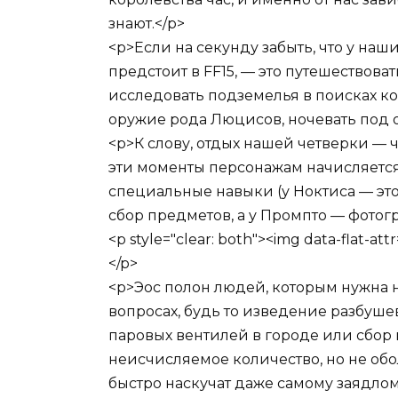
знают.</p>
<p>Если на секунду забыть, что у наших
предстоит в FF15, — это путешествова
исследовать подземелья в поисках к
оружие рода Люцисов, ночевать под о
<p>К слову, отдых нашей четверки — 
эти моменты персонажам начисляетс
специальные навыки (у Ноктиса — это
сбор предметов, а у Промпто — фотогр
<p style="clear: both"><img data-flat-a
</p>
<p>Эос полон людей, которым нужна
вопросах, будь то изведение разбуше
паровых вентилей в городе или сбор 
неисчисляемое количество, но не об
быстро наскучат даже самому заядло