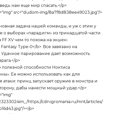
, ведь нам еще мир спасать.</p>
ttr="img" src="dudom-img/8a7f8d838ee49023.jpg"/>
овная задача нашей команды, и уж с этим у
е о выборах «парадигм» из тринадцатой части
 FF XV чем-то похожа на экшен-
Fantasy Type-0</b>. Все завязано на
 Удачное парирование дает возможность
рага.</p>
о полезной способности Ноктиса
ены». Ее можно использовать как для
ля атаки: принц запускает оружие в монстра и
торону, дабы нанести мощный удар.</p>
r="img"
23233024im_/https://cdn.igromania.ru/mnt/articles/
16d43.jpg"/></p>