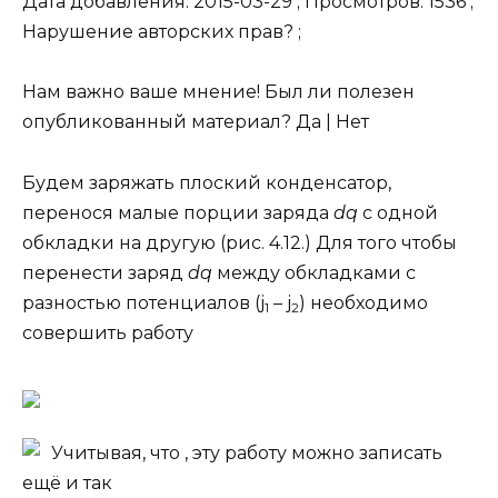
Дата добавления: 2015-03-29 ; Просмотров: 1536 ;
Нарушение авторских прав? ;
Нам важно ваше мнение! Был ли полезен
опубликованный материал? Да | Нет
Будем заряжать плоский конденсатор,
перенося малые порции заряда
dq
с одной
обкладки на другую (рис. 4.12.) Для того чтобы
перенести заряд
dq
между обкладками с
разностью потенциалов (j
– j
) необходимо
1
2
совершить работу
Учитывая, что
, эту работу можно записать
ещё и так