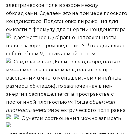
электрическое поле в зазоре между
обкладками. Сделаем это на примере плоского
конденсатора. Подстановка выражения для
емкости в формулу для энергии конденсатора
дает
Частное
U
/
d
равно напряженности
поля в зазоре; произведение
S
·
d
представляет
собой объем
V
, занимаемый полем.
Следовательно,
Если поле однородно (что
имеет место в плоском конденсаторе при
расстоянии
d
много меньшем, чем линейные
размеры обкладок), то заключенная в нем
энергия распределяется в пространстве с
постоянной плотностью
w
. Тогда
объемная
плотность энергии
электрического поля равна
C учетом соотношения
можно записать