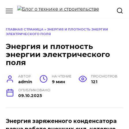
Перейти
к
содержанию
ГЛАВНАЯ СТРАНИЦА
»
ЭНЕРГИЯ И ПЛОТНОСТЬ ЭНЕРГИИ
ЭЛЕКТРИЧЕСКОГО ПОЛЯ
Энергия и плотность
энергии электрического
поля
АВТОР
НА ЧТЕНИЕ
ПРОСМОТРОВ
admin
9 мин
121
ОПУБЛИКОВАНО
09.10.2025
Энергия заряженного конденсатора
равна работе внешних сил, которую