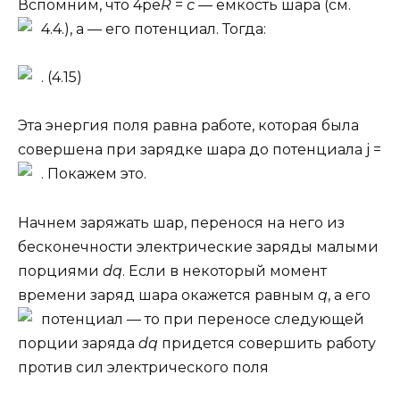
Вспомним, что 4pe
R
=
с
— ёмкость шара (см.
4.4.), а
— его потенциал. Тогда:
. (4.15)
Эта энергия поля равна работе, которая была
совершена при зарядке шара до потенциала j
=
. Покажем это.
Начнем заряжать шар, перенося на него из
бесконечности электрические заряды малыми
порциями
dq
. Если в некоторый момент
времени заряд шара окажется равным
q
, а его
потенциал —
то при переносе следующей
порции заряда
dq
придется совершить работу
против сил электрического поля