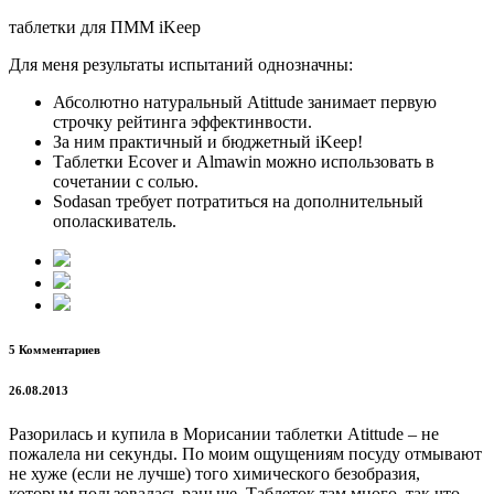
таблетки для ПММ iKeep
Для меня результаты испытаний однозначны:
Абсолютно натуральный Atittude занимает первую
строчку рейтинга эффектинвости.
За ним практичный и бюджетный iKeep!
Таблетки Ecover и Almawin можно использовать в
сочетании с солью.
Sodasan требует потратиться на дополнительный
ополаскиватель.
5 Комментариев
26.08.2013
Разорилась и купила в Морисании таблетки Atittude – не
пожалела ни секунды. По моим ощущениям посуду отмывают
не хуже (если не лучше) того химического безобразия,
которым пользовалась раньше. Таблеток там много, так что