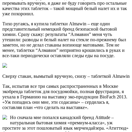
перемывать вручную, я даже не буду говорить про остальные
качества этих таблеток – такой мощный белый налет их и так
уже похоронил.
Тихо ругаясь, я купила таблетки Almawin – еще один
представительный немецкий бренд безопасной бытовой
химии. Сразу скажу: результаты “Алмавин” меня чуть
утешили: разводы и белый налет на стекле по-прежнему был
заметен, но не делал стаканы вопиюще матовыми. Тем не
менее, таблетки “Алмавин” неприятно крошились в руках и
все-таки периодически оставляли следы еды на посуде.
Сверху стакан, вымытый вручную, снизу – таблеткой Almawin
Так, испытав все три самых распространенных в Москве
экобренда таблеток для посудомойки, полная фрустрации, я
уехала в Германию на выставку эко-продукции BioFach 2013.
«Уж попадись они мне, эти содасаны» – сердилась я,
составляя план «что сделать на выставке».
Но сначала мне попался канадский бренд Atittude –
натуральная бытовая химия «премиум-класса», уж
простите за этот пошловатый язык мерчендайзера. «Атиттюд»