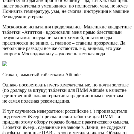
таблетку «Содасан» просто в машину – да, г-н Хак был прав:
налет значительно уменьшился, но полностью, увы, не исчез.
Понизить температуру, увы, не смогла: инструкция к машине
безнадежно утеряна.
Московские испытания продолжались. Маленькие квадратные
таблетки «Атиттюд» вдохновили меня прямо блестящими
результатами: посуда не пахнет химией, остатков еды
практически не видно, а, главное – стаканы прозрачные. Да,
небольшие разводы все же остаются. Но, видимо, это уже
вопрос к Мосводоканалу – уж очень жесткая вода.
Стакан, вымытый таблетками Atittude
Однако посоветовать пусть замечательные, но почти золотые
(по доллару за штуку) таблетки для ПММ Atittude в качестве
единственной эко-альтернативы традиционным средствам –
не самая полезная рекомендация.
И тут случилось невероятное: российские (. ) производители
под именем iKeep! прислали свои таблетки для ПММ – и
придали этому обзору гораздо больше практического смысла.
Таблетки iKeep!, сделанные на заводе в Дании, не содержат
фосфаты, аионные ПАВы, хлор и металсиликаты. Обладают