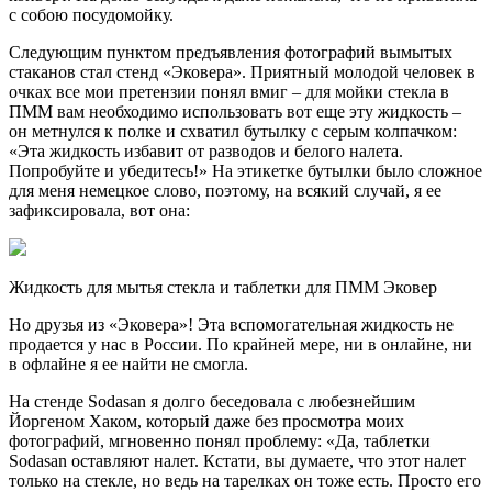
с собою посудомойку.
Следующим пунктом предъявления фотографий вымытых
стаканов стал стенд «Эковера». Приятный молодой человек в
очках все мои претензии понял вмиг – для мойки стекла в
ПММ вам необходимо использовать вот еще эту жидкость –
он метнулся к полке и схватил бутылку с серым колпачком:
«Эта жидкость избавит от разводов и белого налета.
Попробуйте и убедитесь!» На этикетке бутылки было сложное
для меня немецкое слово, поэтому, на всякий случай, я ее
зафиксировала, вот она:
Жидкость для мытья стекла и таблетки для ПММ Эковер
Но друзья из «Эковера»! Эта вспомогательная жидкость не
продается у нас в России. По крайней мере, ни в онлайне, ни
в офлайне я ее найти не смогла.
На стенде Sodasan я долго беседовала с любезнейшим
Йоргеном Хаком, который даже без просмотра моих
фотографий, мгновенно понял проблему: «Да, таблетки
Sodasan оставляют налет. Кстати, вы думаете, что этот налет
только на стекле, но ведь на тарелках он тоже есть. Просто его