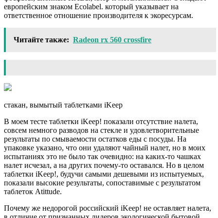
европейским знаком Ecolabel. который указывает на
ответственное отношение производителя к экоресурсам.
Читайте также:
Radeon rx 560 crossfire
стакан, вымытый таблетками iKeep
В моем тесте таблетки iKeep! показали отсутствие налета,
совсем немного разводов на стекле и удовлетворительные
результаты по смываемости остатков еды с посуды. На
упаковке указано, что они удаляют чайный налет, но в моих
испытаниях это не было так очевидно: на каких-то чашках
налет исчезал, а на других почему-то оставался. Но в целом
таблетки iKeep!, будучи самыми дешевыми из испытуемых,
показали высокие результаты, сопоставимые с результатом
таблеток Atittude.
Почему же недорогой российский iKeep! не оставляет налета,
в отличие от признанных лидеров экологической бытовой