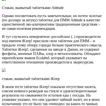
Стакан, вымытый таблетками Atittude
Однако посоветовать пусть замечательные, но почти золотые
(по доллару за штуку) таблетки для ПММ Atittude в качестве
единственной эко-альтернативы традиционным средствам –
не самая полезная рекомендация.
И тут случилось невероятное: российские (. ) производители
под именем iKeep! прислали свои таблетки для ПММ – и
придали этому обзору гораздо больше практического смысла.
Таблетки iKeep!, сделанные на заводе в Дании, не содержат
фосфаты, аионные ПАВы, хлор и металсиликаты. Обладают
европейским знаком Ecolabel. который указывает на
ответственное отношение производителя к экоресурсам.
стакан, вымытый таблетками iKeep
В моем тесте таблетки iKeep! показали отсутствие налета,
совсем немного разводов на стекле и удовлетворительные
результаты по смываемости остатков еды с посуды. На
упаковке указано, что они удаляют чайный налет, но в моих
испытаниях это не было так очевидно: на каких-то чашках