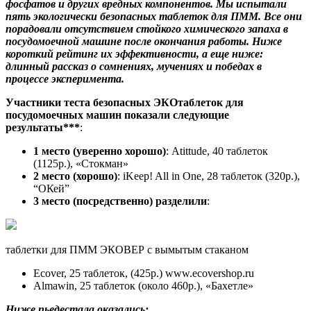
фосфатов и других вредных компонентов. Мы испытали
пять экологически безопасных таблеток для ПММ. Все они
порадовали отсутствием стойкого химического запаха в
посудомоечной машине после окончания работы. Ниже
короткий рейтинг их эффективности, а еще ниже:
длинный рассказ о сомнениях, мучениях и победах в
процессе эксперимента.
Участники теста безопасных ЭКОтаблеток для
посудомоечных машин показали следующие
результаты***
:
1 место (уверенно хорошо)
: Atittude, 40 таблеток
(1125р.), «Стокман»
2 место (хорошо)
: iKeep! All in One, 28 таблеток (320р.),
“ОКей”
3 место (посредственно) разделили
:
таблетки для ПММ ЭКОВЕР с вымытым стаканом
Ecover, 25 таблеток, (425р.) www.ecovershop.ru
Almawin, 25 таблеток (около 460р.), «Бахетле»
Ниже пьедестала оказались: