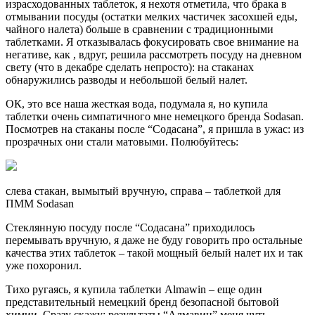
израсходованных таблеток, я нехотя отметила, что брака в
отмывании посуды (остатки мелких частичек засохшей еды,
чайного налета) больше в сравнении с традиционными
таблетками. Я отказывалась фокусировать свое внимание на
негативе, как , вдруг, решила рассмотреть посуду на дневном
свету (что в декабре сделать непросто): на стаканах
обнаружились разводы и небольшой белый налет.
ОК, это все наша жесткая вода, подумала я, но купила
таблетки очень симпатичного мне немецкого бренда Sodasan.
Посмотрев на стаканы после “Содасана”, я пришла в ужас: из
прозрачных они стали матовыми. Полюбуйтесь:
слева стакан, вымытый вручную, справа – таблеткой для
ПММ Sodasan
Стеклянную посуду после “Содасана” приходилось
перемывать вручную, я даже не буду говорить про остальные
качества этих таблеток – такой мощный белый налет их и так
уже похоронил.
Тихо ругаясь, я купила таблетки Almawin – еще один
представительный немецкий бренд безопасной бытовой
химии. Сразу скажу: результаты “Алмавин” меня чуть