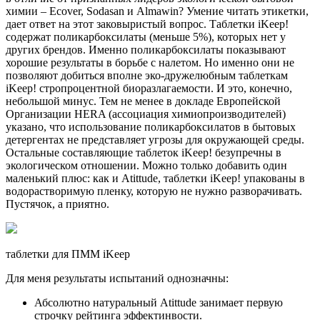
химии – Ecover, Sodasan и Almawin? Умение читать этикетки,
дает ответ на этот заковыристый вопрос. Таблетки iKeep!
содержат поликарбоксилаты (меньше 5%), которых нет у
других брендов. Именно поликарбоксилаты показывают
хорошие результаты в борьбе с налетом. Но именно они не
позволяют добиться вполне эко-дружелюбным таблеткам
iKeep! стропроцентной биоразлагаемости. И это, конечно,
небольшой минус. Тем не менее в докладе Европейской
Организации HERA (ассоциация химиопроизводителей)
указано, что использование поликарбоксилатов в бытовых
детергентах не представляет угрозы для окружающей среды.
Остальные составляющие таблеток iKeep! безупречны в
экологическом отношении. Можно только добавить один
маленький плюс: как и Atittude, таблетки iKeep! упакованы в
водорастворимую пленку, которую не нужно разворачивать.
Пустячок, а приятно.
таблетки для ПММ iKeep
Для меня результаты испытаний однозначны:
Абсолютно натуральный Atittude занимает первую
строчку рейтинга эффектинвости.