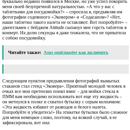
буквально недавно появился в Москве, но уже успел покорить
меня своей безупречной натуральностью. «А что у вас с
таблетками для посудомойки?» – спросила я, предъявляя им
фотографии содеянного «Эковером» и «Содасаном»? «Нет,
наши таблетки такого налета не оставляют. Вот попробуйте» –
джентльмен с бейджем Atittude сыпанул мне горсть таблеток в
конверт. На долю секунды я даже пожалела, что не приватила
с собою посудомойку.
Читайте также:
Asus sonicmaster как включить
Следующим пунктом предъявления фотографий вымытых
стаканов стал стенд «Эковера». Приятный молодой человек в
очках все мои претензии понял вмиг – для мойки стекла в
ПММ вам необходимо использовать вот еще эту жидкость –
он метнулся к полке и схватил бутылку с серым колпачком:
«Эта жидкость избавит от разводов и белого налета.
Попробуйте и убедитесь!» На этикетке бутылки было сложное
для меня немецкое слово, поэтому, на всякий случай, я ее
зафиксировала, вот она: