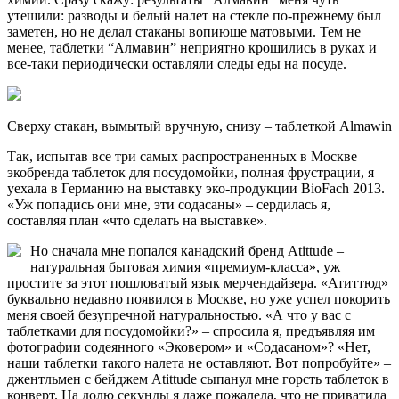
утешили: разводы и белый налет на стекле по-прежнему был
заметен, но не делал стаканы вопиюще матовыми. Тем не
менее, таблетки “Алмавин” неприятно крошились в руках и
все-таки периодически оставляли следы еды на посуде.
Сверху стакан, вымытый вручную, снизу – таблеткой Almawin
Так, испытав все три самых распространенных в Москве
экобренда таблеток для посудомойки, полная фрустрации, я
уехала в Германию на выставку эко-продукции BioFach 2013.
«Уж попадись они мне, эти содасаны» – сердилась я,
составляя план «что сделать на выставке».
Но сначала мне попался канадский бренд Atittude –
натуральная бытовая химия «премиум-класса», уж
простите за этот пошловатый язык мерчендайзера. «Атиттюд»
буквально недавно появился в Москве, но уже успел покорить
меня своей безупречной натуральностью. «А что у вас с
таблетками для посудомойки?» – спросила я, предъявляя им
фотографии содеянного «Эковером» и «Содасаном»? «Нет,
наши таблетки такого налета не оставляют. Вот попробуйте» –
джентльмен с бейджем Atittude сыпанул мне горсть таблеток в
конверт. На долю секунды я даже пожалела, что не приватила