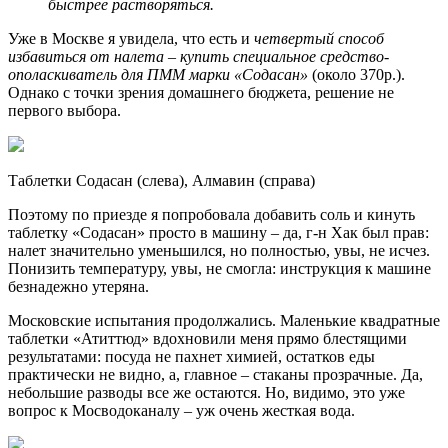
быстрее растворяться.
Уже в Москве я увидела, что есть и
четвертый способ
избавиться от налета – купить специальное средство-
ополаскиватель для ПММ марки «Содасан»
(около 370р.).
Однако с точки зрения домашнего бюджета, решение не
первого выбора.
Таблетки Содасан (слева), Алмавин (справа)
Поэтому по приезде я попробовала добавить соль и кинуть
таблетку «Содасан» просто в машину – да, г-н Хак был прав:
налет значительно уменьшился, но полностью, увы, не исчез.
Понизить температуру, увы, не смогла: инструкция к машине
безнадежно утеряна.
Московские испытания продолжались. Маленькие квадратные
таблетки «Атиттюд» вдохновили меня прямо блестящими
результатами: посуда не пахнет химией, остатков еды
практически не видно, а, главное – стаканы прозрачные. Да,
небольшие разводы все же остаются. Но, видимо, это уже
вопрос к Мосводоканалу – уж очень жесткая вода.