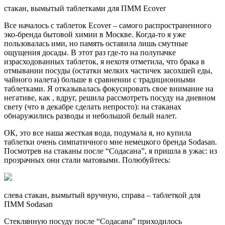
стакан, вымытый таблетками для ПММ Ecover
Все началось с таблеток Ecover – самого распространенного
эко-бренда бытовой химии в Москве. Когда-то я уже
пользовалась ими, но память оставила лишь смутные
ощущения досады. В этот раз где-то на полупачке
израсходованных таблеток, я нехотя отметила, что брака в
отмывании посуды (остатки мелких частичек засохшей еды,
чайного налета) больше в сравнении с традиционными
таблетками. Я отказывалась фокусировать свое внимание на
негативе, как , вдруг, решила рассмотреть посуду на дневном
свету (что в декабре сделать непросто): на стаканах
обнаружились разводы и небольшой белый налет.
ОК, это все наша жесткая вода, подумала я, но купила
таблетки очень симпатичного мне немецкого бренда Sodasan.
Посмотрев на стаканы после “Содасана”, я пришла в ужас: из
прозрачных они стали матовыми. Полюбуйтесь:
слева стакан, вымытый вручную, справа – таблеткой для
ПММ Sodasan
Стеклянную посуду после “Содасана” приходилось