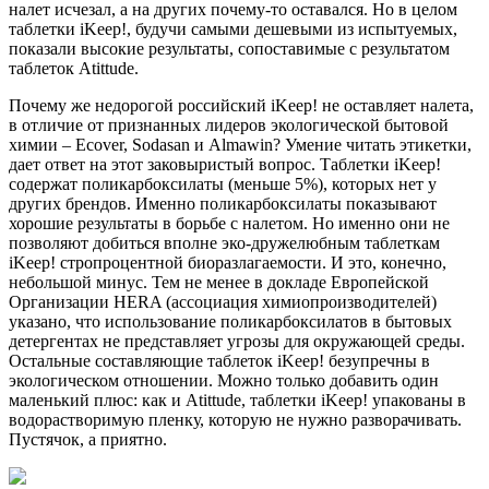
налет исчезал, а на других почему-то оставался. Но в целом
таблетки iKeep!, будучи самыми дешевыми из испытуемых,
показали высокие результаты, сопоставимые с результатом
таблеток Atittude.
Почему же недорогой российский iKeep! не оставляет налета,
в отличие от признанных лидеров экологической бытовой
химии – Ecover, Sodasan и Almawin? Умение читать этикетки,
дает ответ на этот заковыристый вопрос. Таблетки iKeep!
содержат поликарбоксилаты (меньше 5%), которых нет у
других брендов. Именно поликарбоксилаты показывают
хорошие результаты в борьбе с налетом. Но именно они не
позволяют добиться вполне эко-дружелюбным таблеткам
iKeep! стропроцентной биоразлагаемости. И это, конечно,
небольшой минус. Тем не менее в докладе Европейской
Организации HERA (ассоциация химиопроизводителей)
указано, что использование поликарбоксилатов в бытовых
детергентах не представляет угрозы для окружающей среды.
Остальные составляющие таблеток iKeep! безупречны в
экологическом отношении. Можно только добавить один
маленький плюс: как и Atittude, таблетки iKeep! упакованы в
водорастворимую пленку, которую не нужно разворачивать.
Пустячок, а приятно.