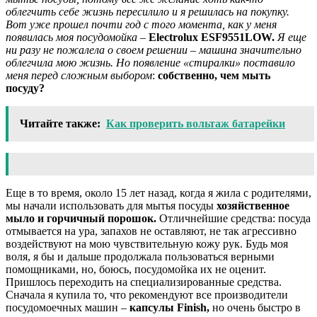
облегчить себе жизнь пересилило и я решилась на покупку.
Вот уже прошел почти год с того момента, как у меня
появилась моя посудомойка –
Electrolux ESF9551LOW.
Я еще
ни разу не пожалела о своем решении – машина значительно
облегчила мою жизнь.
Но появление «стиралки» поставило
меня перед сложным выбором
:
собственно, чем мыть
посуду?
Читайте также:
Как проверить вольтаж батарейки
Еще в то время, около 15 лет назад, когда я жила с родителями,
мы начали использовать для мытья посуды
хозяйственное
мыло и горчичный порошок.
Отличнейшие средства: посуда
отмывается на ура, запахов не оставляют, не так агрессивно
воздействуют на мою чувствительную кожу рук. Будь моя
воля, я бы и дальше продолжала пользоваться верными
помощниками, но, боюсь, посудомойка их не оценит.
Пришлось переходить на специализированные средства.
Сначала я купила то, что рекомендуют все производители
посудомоечных машин –
капсулы Finish,
но очень быстро в