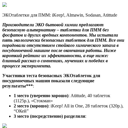
ЭКОтаблетки для ПММ: iKeep!, Almawin, Sodasan, Atittude
Производители ЭКО бытовой химии предлагают
безопасную альтернативу – таблетки для ПММ без
фосфатов и других вредных компонентов. Мы испытали
пять экологически безопасных таблеток для ПММ. Все они
порадовали отсутствием стойкого химического запаха в
посудомоечной машине после окончания работы. Ниже
короткий рейтинг их эффективности, а еще ниже:
длинный рассказ о сомнениях, мучениях и победах в
процессе эксперимента.
Участники теста безопасных ЭКОтаблеток для
посудомоечных машин показали следующие
результаты***
:
1 место (уверенно хорошо)
: Atittude, 40 таблеток
(1125р.), «Стокман»
2 место (хорошо)
: iKeep! All in One, 28 таблеток (320р.),
“ОКей”
3 место (посредственно) разделили
: