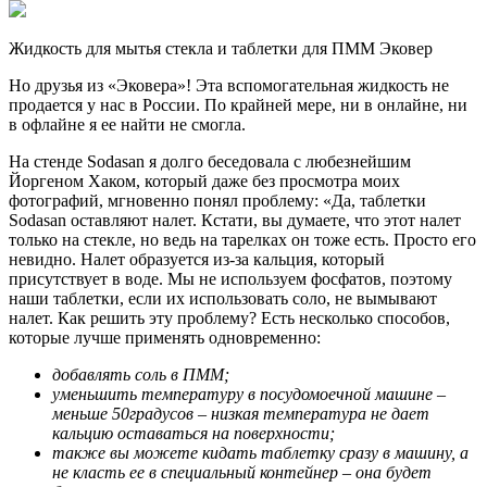
Жидкость для мытья стекла и таблетки для ПММ Эковер
Но друзья из «Эковера»! Эта вспомогательная жидкость не
продается у нас в России. По крайней мере, ни в онлайне, ни
в офлайне я ее найти не смогла.
На стенде Sodasan я долго беседовала с любезнейшим
Йоргеном Хаком, который даже без просмотра моих
фотографий, мгновенно понял проблему: «Да, таблетки
Sodasan оставляют налет. Кстати, вы думаете, что этот налет
только на стекле, но ведь на тарелках он тоже есть. Просто его
невидно. Налет образуется из-за кальция, который
присутствует в воде. Мы не используем фосфатов, поэтому
наши таблетки, если их использовать соло, не вымывают
налет. Как решить эту проблему? Есть несколько способов,
которые лучше применять одновременно:
добавлять соль в ПММ;
уменьшить температуру в посудомоечной машине –
меньше 50градусов – низкая температура не дает
кальцию оставаться на поверхности;
также вы можете кидать таблетку сразу в машину, а
не класть ее в специальный контейнер – она будет