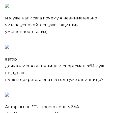
и я уже написала почему я невнимательно
читала успокойтесь уже защитник
умственноотсталых)
автор
дочка у меня отличница и спортсменка!И муж
не дурак.
вы ж в декрете. а она в 3 года уже отличница?
Автор,вы не ***,а просто леньтяйКА