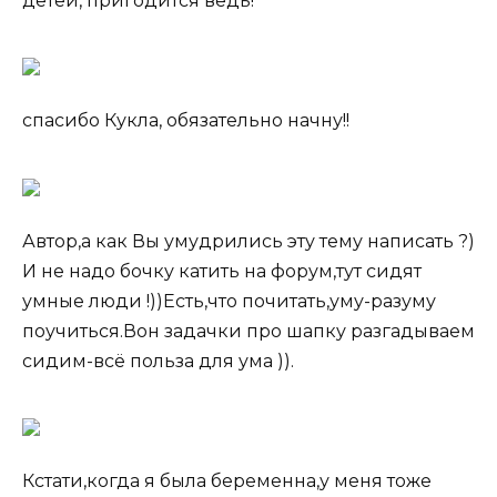
детей, пригодится ведь!
спасибо Кукла, обязательно начну!!
Автор,а как Вы умудрились эту тему написать ?)
И не надо бочку катить на форум,тут сидят
умные люди !))Есть,что почитать,уму-разуму
поучиться.Вон задачки про шапку разгадываем
сидим-всё польза для ума )).
Кстати,когда я была беременна,у меня тоже