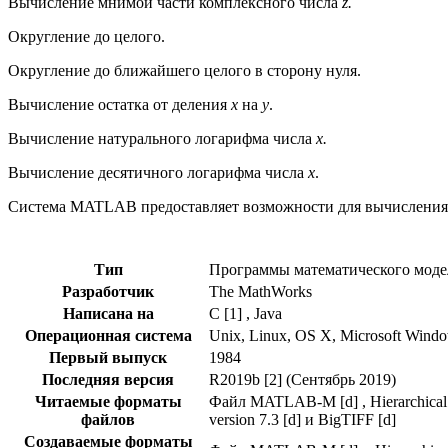
Вычисление мнимой части комплексного числа
z.
Округление до целого.
Округление до ближайшего целого в сторону нуля.
Вычисление остатка от деления
x
на
y
.
Вычисление натурального логарифма числа
x
.
Вычисление десятичного логарифма числа
x
.
Система MATLAB предоставляет возможности для вычисления
Тип
Программы математического мод
Разработчик
The MathWorks
Написана на
C [1] , Java
Операционная система
Unix, Linux, OS X, Microsoft Wind
Первый выпуск
1984
Последняя версия
R2019b [2] (Сентябрь 2019)
Читаемые форматы
Файл MATLAB-M [d] , Hierarchical Data
файлов
version 7.3 [d] и BigTIFF [d]
Создаваемые форматы