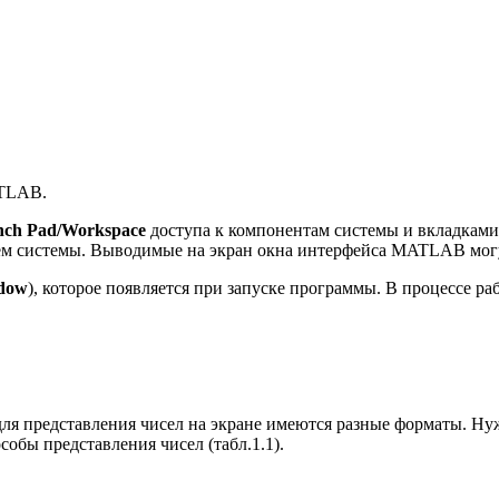
ATLAB.
ch Pad/Workspace
доступа к компонентам системы и вкладкам
ием системы. Выводимые на экран окна интерфейса MATLAB мог
dow
), которое появляется при запуске программы. В процессе ра
ля представления чисел на экране имеются разные форматы. Ну
обы представления чисел (табл.1.1).