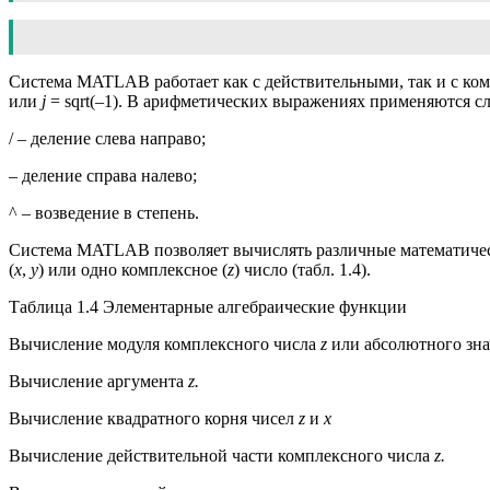
Система MATLAB работает как с действительными, так и с к
или
j
= sqrt(–1). В арифметических выражениях применяются с
/ – деление слева направо;
– деление справа налево;
^ – возведение в степень.
Система MATLAB позволяет вычислять различные математичес
(
x
,
y
) или одно комплексное (
z
) число (табл. 1.4).
Таблица 1.4 Элементарные алгебраические функции
Вычисление модуля комплексного числа
z
или абсолютного зна
Вычисление аргумента
z.
Вычисление квадратного корня чисел
z
и
x
Вычисление действительной части комплексного числа
z.