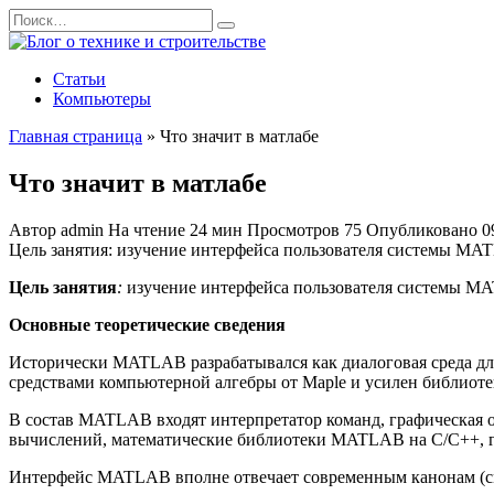
Перейти
Search
к
for:
содержанию
Статьи
Компьютеры
Главная страница
»
Что значит в матлабе
Что значит в матлабе
Автор
admin
На чтение
24 мин
Просмотров
75
Опубликовано
0
Цель занятия: изучение интерфейса пользователя системы MA
Цель занятия
:
изучение интерфейса пользователя системы MA
Основные теоретические сведения
Исторически MATLAB разрабатывался как диалоговая среда дл
средствами компьютерной алгебры от Maple и усилен библиоте
В состав MATLAB входят интерпретатор команд, графическая о
вычислений, математические библиотеки MATLAB на C/C++, ге
Интерфейс MATLAB вполне отвечает современным канонам (см.