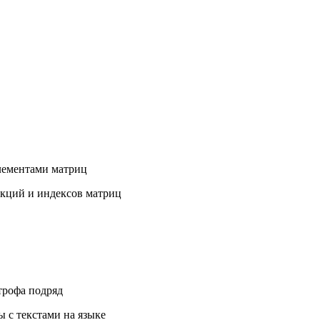
элементами матриц
нкций и индексов матриц
трофа подряд
 с текстами на языке