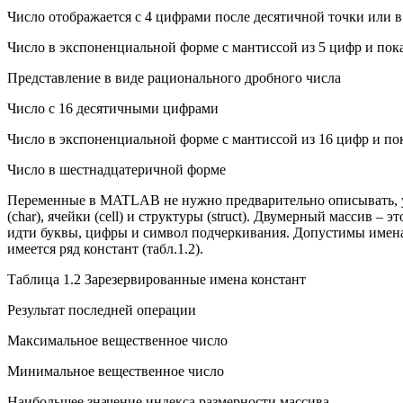
Число отображается с 4 цифрами после десятичной точки или в 
Число в экспоненциальной форме с мантиссой из 5 цифр и пока
Представление в виде рационального дробного числа
Число с 16 десятичными цифрами
Число в экспоненциальной форме с мантиссой из 16 цифр и пок
Число в шестнадцатеричной форме
Переменные в MATLAB не нужно предварительно описывать, ука
(char), ячейки (сеll) и структуры (struct). Двумерный массив –
идти буквы, цифры и символ подчеркивания. Допустимы име
имеется ряд констант (табл.1.2).
Таблица 1.2 Зарезервированные имена констант
Результат последней операции
Максимальное вещественное число
Минимальное вещественное число
Наибольшее значение индекса размерности массива