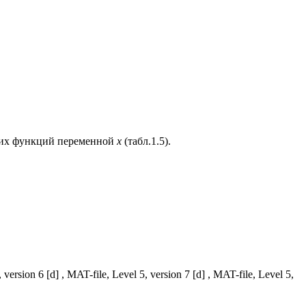
ких функций переменной
x
(табл.1.5).
rsion 6 [d] , MAT-file, Level 5, version 7 [d] , MAT-file, Level 5,