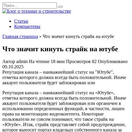
Перейти
Search
к
for:
содержанию
Статьи
Компьютеры
Главная страница
»
Что значит кинуть страйк на ютубе
Что значит кинуть страйк на ютубе
Автор
admin
На чтение
18 мин
Просмотров
82
Опубликовано
09.10.2025
Репутация канала – наиважнейший статус на "Ютубе",
отметка которого должна всегда быть положительной. Иначе
аккаунт пользователя будет заблокирован или
Репутация канала – наиважнейший статус на «Ютубе»,
отметка которого должна всегда быть положительной. Иначе
аккаунт пользователя будет заблокирован или органичен в
использовании определенных функций, в частности, лишен
права на монетизацию видеоконтента. Некоторые
пользователи не совсем понимают, что такое страйк на
«Ютубе». Итак, страйк представляет собой предупреждение,
которое выносит портал владельцу собственного канала за