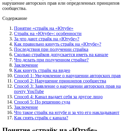
нарушение авторских прав или определенных принципов
сообщества.
Содержание
Понятие «страйк на «Ютубе»
Страйк на «Ютубе»: особенности
За что дают страйк на «Ютубе»?
Как правильно кинуть страйк на «Ютубе»?
Последствия при получении страйка
Сколько страйков допускается иметь на канале
Что делать при полученном страйке?
Заключение
Как кинуть страйк на видео
Способ 1: Уведомление о нарушении авторских прав
Способ 2: Нарушение принципов сообщества
Способ 3: Заявление о нарушении авторских прав на
почту YouTube
Способ 4: Канал выдает себя за другое лицо
Способ 5: По решению суда
Заключение
Что такое страйк на ютубе и за что его накладывают
Как снять страйк с канала?
Понятие «страйк на «Ютубе»