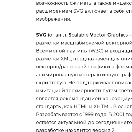
возможность сжимать, а также индекс
расширением SVG включает в себя сп
изображения.
SVG
(от англ.
S
calable
V
ector
G
raphics
разметки масштабируемой векторно
Всемирной паутины (W3C) и входящи
разметки XML, предназначен для оп
векторно/растровой графики в форма
анимированную интерактивную графи
скриптовую. Не поддерживает описани
имитацией трёхмерности путём светот
является рекомендацией консорциум
стандарты, как HTML и XHTML. В осно
Разрабатывается с 1999 года. В 2001 год
остаётся актуальной до сегодняшнего
разработке находится версия 2.