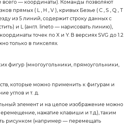
е всего — координаты). Команды позволяют
прямых ( L , H , V ), кривых Безье ( C , S , Q , T
везду из 5 линий, содержит строку данных с
ть) и L (англ. lineto — нарисовать линию),
ординаты точек по X и Y. В версиях SVG до 1.2
но только в пикселях.
их фигур (многоугольники, прямоугольники,
ств, которые можно применить к фигурам и
ие углов и т. д.
ельный элемент и на целое изображение можно
перемещение, нажатие клавиши и т.д), таким
ять рисунком (например — перемещать