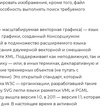
ировать изображения, кроме того, файл
особность выполнять поиск требуемого
 — масштабируемая векторная графика) — язык
й графики, созданный Консорциумом
й в подмножество расширяемого языка
исания двумерной векторной и смешанной
те XML. Поддерживает как неподвижную, так и
ку — или, в иных терминах, декларативную и
е трёхмерных объектов (не путать с
ени). Это открытый стандарт, который
а W3C — организации, разработавшей такие
ву SVG легли языки разметки VML и PGML.
у вышла версия 1.0, в 2011 — версия 1.1, которая
 дня. В настоящее время в активной