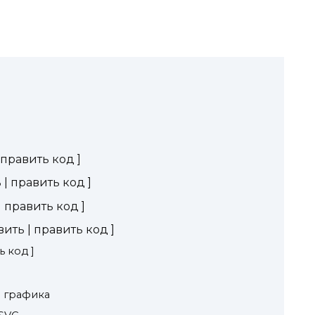
править код ]
| править код ]
 править код ]
ить | править код ]
 код ]
 графика