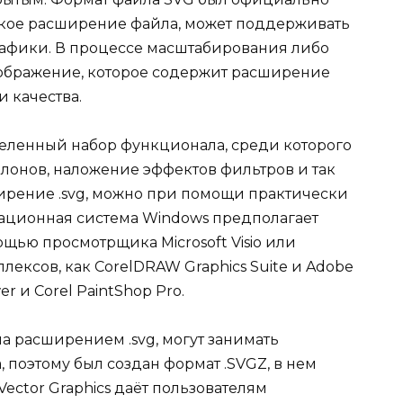
кое расширение файла, может поддерживать
афики. В процессе масштабирования либо
зображение, которое содержит расширение
и качества.
еделенный набор функционала, среди которого
онов, наложение эффектов фильтров и так
ирение .svg, можно при помощи практически
ационная система Windows предполагает
щью просмотрщика Microsoft Visio или
ексов, как CorelDRAW Graphics Suite и Adobe
wer и Corel PaintShop Pro.
ла расширением .svg, могут занимать
 поэтому был создан формат .SVGZ, в нем
Vector Graphics даёт пользователям