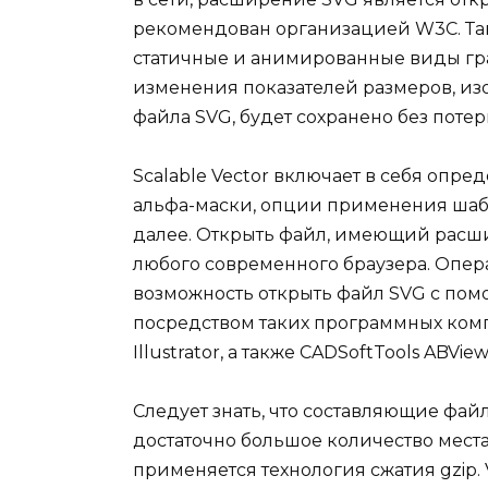
рекомендован организацией W3C. Та
статичные и анимированные виды гр
изменения показателей размеров, и
файла SVG, будет сохранено без потер
Scalable Vector включает в себя опр
альфа-маски, опции применения шабл
далее. Открыть файл, имеющий расш
любого современного браузера. Опер
возможность открыть файл SVG с помо
посредством таких программных компл
Illustrator, а также CADSoftTools ABVie
Следует знать, что составляющие фай
достаточно большое количество места,
применяется технология сжатия gzip. 