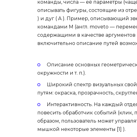
команды, числа — её параметры (чащ
описывать фигуры, состоящие из отрезков 
) и дуг ( A ). Пример, описывающий з
командами M (англ. moveto — перемести
содержащими в качестве аргументов ко
включительно описание путей возмож
Описание основных геометрическ
окружности и т. п.).
Широкий спектр визуальных свой
путям: окраска, прозрачность, скруглен
Интерактивность. На каждый отд
повесить обработчик событий (клик, 
образом, пользователь может управл
мышкой некоторые элементы [1] ).