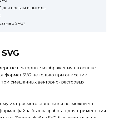
SVG
G для пользы и выгоды
G
размер SVG?
 SVG
мерные векторные изображения на основе
т формат SVG не только при описании
 при смешанных векторно- растровых
тому их просмотр становится возможным в
 формат файла был разработан для применения
крытым. Формат файла SVG был официально