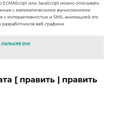
ECMAScript или JavaScript можно описывать
анные с математическими вычислениями
е с интерактивностью и SMIL-анимацией это
 разработчиков веб-графики.
 пальцев рук
а [ править | править