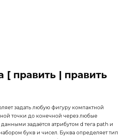
 [ править | править
зволяет задать любую фигуру компактной
ьной точки до конечной через любые
данными задаётся атрибутом d тега path и
абором букв и чисел. Буква определяет тип