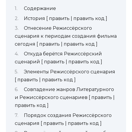
Содержание
История [ править | править код ]
Отнесение Режиссёрского
сценария к периодам создания фильма
сегодня [ править | править код ]
Откуда берётся Режиссёрский
сценарий [ править | править код ]
Элементы Режиссёрского сценария
[ править | править код ]
Совпадение жанров Литературного
и Режиссёрского сценариев [ править |
править код ]
Порядок создания Режиссёрского
сценария [ править | править код ]