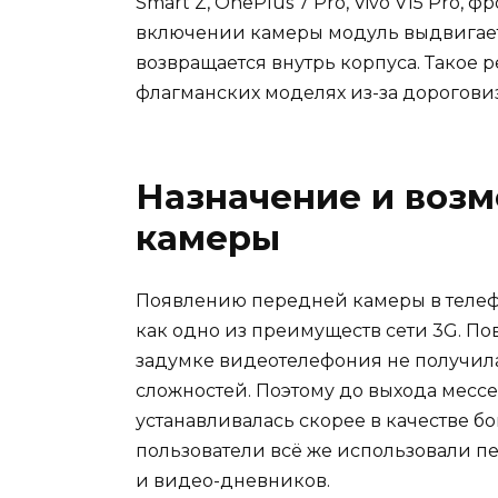
Smart Z, OnePlus 7 Pro, Vivo V15 Pro,
включении камеры модуль выдвигается
возвращается внутрь корпуса. Такое 
флагманских моделях из-за дорогови
Назначение и воз
камеры
Появлению передней камеры в телефо
как одно из преимуществ сети 3G. П
задумке видеотелефония не получила
сложностей. Поэтому до выхода месс
устанавливалась скорее в качестве б
пользователи всё же использовали 
и видео-дневников.