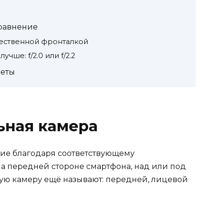
сравнение
чественной фронталкой
чше: f/2.0 или f/2.2
реты
ьная камера
ие благодаря соответствующему
а передней стороне смартфона, над или под
ую камеру ещё называют: передней, лицевой