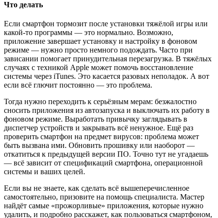
Что делать
Если смартфон тормозит после установки тяжёлой игры или
какой-то программы — это нормально. Возможно,
приложение завершает установку и настройку в фоновом
режиме — нужно просто немного подождать. Часто при
зависании помогает принудительная перезагрузка. В тяжёлых
случаях с техникой Apple может помочь восстановление
системы через iTunes. Это касается разовых неполадок. А вот
если всё глючит постоянно — это проблема.
Тогда нужно переходить к серьёзным мерам: безжалостно
сносить приложения из автозапуска и выключать их работу в
фоновом режиме. Выработать привычку заглядывать в
диспетчер устройств и закрывать всё ненужное. Ещё раз
проверить смартфон на предмет вирусов: проблема может
быть вызвана ими. Обновить прошивку или наоборот —
откатиться к предыдущей версии ПО. Точно тут не угадаешь
— всё зависит от спецификаций смартфона, операционной
системы и ваших целей.
Если вы не знаете, как сделать всё вышеперечисленное
самостоятельно, призовите на помощь специалиста. Мастер
найдёт самые «прожорливые» приложения, которые нужно
удалить, и подробно расскажет, как пользоваться смартфоном,