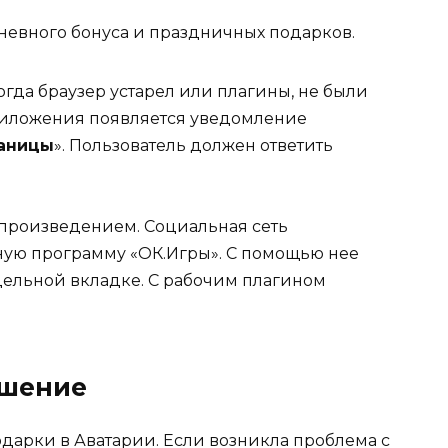
евного бонуса и праздничных подарков.
огда браузер устарел или плагины, не были
приложения появляется уведомление
раницы
». Пользователь должен ответить
спроизведением. Социальная сеть
ную программу «ОК.Игры». С помощью нее
дельной вкладке. С рабочим плагином
ешение
дарки в Аватарии. Если возникла проблема с