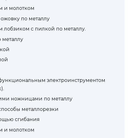
м и молотком
ножовку по металлу
 лобзиком с пилкой по металлу.
 металлу
ркой
лой
офункциональным электроинструментом
).
кими ножницами по металлу
 способы металлорезки
мощью сгибания
м и молотком