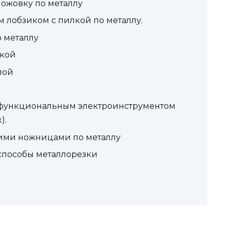
ножовку по металлу
 лобзиком с пилкой по металлу.
 металлу
ркой
лой
офункциональным электроинструментом
).
кими ножницами по металлу
 способы металлорезки