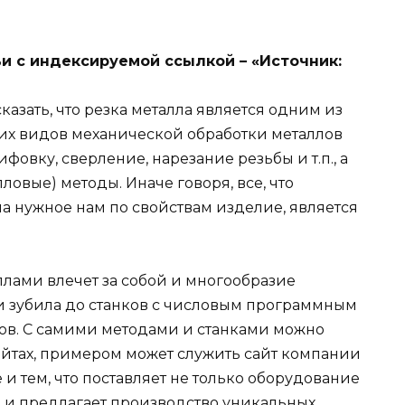
и с индексируемой ссылкой – «Источник:
казать, что резка металла является одним из
их видов механической обработки металлов
фовку, сверление, нарезание резьбы и т.п., а
овые) методы. Иначе говоря, все, что
ла нужное нам по свойствам изделие, является
ллами влечет за собой и многообразие
 и зубила до станков с числовым программным
в. С самими методами и станками можно
айтах, примером может служить сайт компании
и тем, что поставляет не только оборудование
 и предлагает производство уникальных