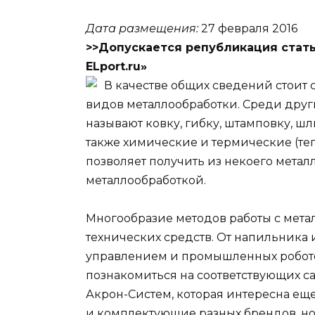
Дата размещения:
27 февраля 2016
>>Допускается републикация стать
ELport.ru»
В качестве общих сведений стоит с
видов металлообработки. Среди друг
называют ковку, гибку, штамповку, шли
также химические и термические (тепл
позволяет получить из некоего метал
металлообработкой.
Многообразие методов работы с мета
технических средств. От напильника
управлением и промышленных робото
познакомиться на соответствующих с
Акрон-Систем, которая интересна еще 
и комплектующие разных брендов, но