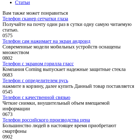
Статьи
Вам также может понравиться
Телефон сканер сетчатки глаза
Получайте на почту один раз в сутки одну самую читаемую
статью.
0
575
Телефон сам нажимает на экран андроид
Современные модели мобильных устройств оснащены
множеством
0
802
Телефон с экраном горилла гласс
Компания Corning выпускает надежные защитные стекла
0
683
Телефон с определителем русь
нажмите в корзину, далее купить Данный товар поставляется
0
545
Телефон с качественной связью
Четкие снимки, внушительный объем вмещаемой
информации
0
673
Телефон российского производства цена
Большинство людей в настоящее время приобретают
смартфоны
0
902