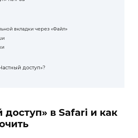
льной вкладки через «Файл»
ши
ки
Частный доступ»?
 доступ» в Safari и как
ючить